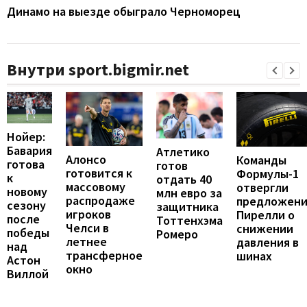
Динамо на выезде обыграло Черноморец
Внутри sport.bigmir.net
Нойер:
Бавария
Атлетико
Алонсо
Команды
готова
готов
готовится к
Формулы-1
к
отдать 40
массовому
отвергли
новому
млн евро за
распродаже
предложен
сезону
защитника
игроков
Пирелли о
после
Тоттенхэма
Челси в
снижении
победы
Ромеро
летнее
давления в
над
трансферное
шинах
Астон
окно
Виллой