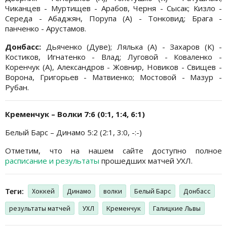
Чиканцев - Муртищев - Арабов, Черня - Сысак; Кизло -
Середа - Абаджян, Порупа (А) - Тонковид; Брага -
панченко - Арустамов.
Донбасс:
Дьяченко (Дуве); Лялька (А) - Захаров (К) -
Костиков, Игнатенко - Влад; Луговой - Коваленко -
Коренчук (А), Александров - Жовнир, Новиков - Свищев -
Ворона, Григорьев - Матвиенко; Мостовой - Мазур -
Рубан.
Кременчук – Волки 7:6 (0:1, 1:4, 6:1)
Белый Барс – Динамо 5:2 (2:1, 3:0, -:-)
Отметим, что на нашем сайте доступно полное
расписание и результаты
прошедших матчей УХЛ.
Теги:
Хоккей
Динамо
волки
Белый Барс
Донбасс
результаты матчей
УХЛ
Кременчук
Галицкие Львы