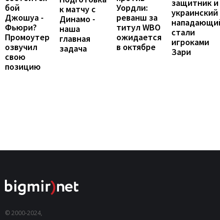
защитник и
бой
Уордли:
к матчу с
украинский
Джошуа -
реванш за
Динамо -
нападающи
Фьюри?
титул WBO
наша
стали
Промоутер
ожидается
главная
игроками
озвучил
в октябре
задача
Зари
свою
позицию
© 2000-2024,