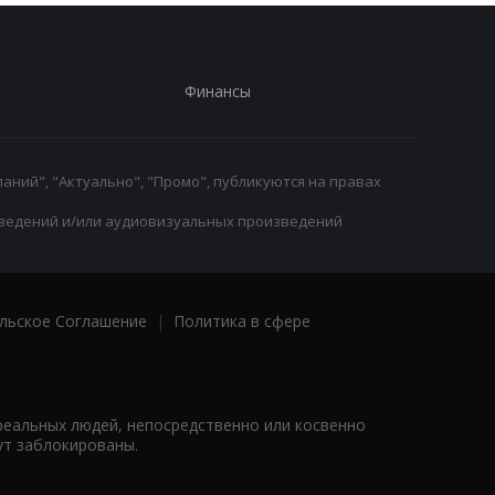
Финансы
аний", "Актуально", "Промо", публикуются на правах
ведений и/или аудиовизуальных произведений
льское Соглашение
|
Политика в сфере
реальных людей, непосредственно или косвенно
ут заблокированы.