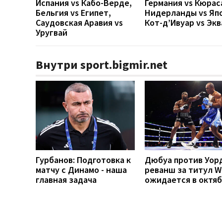
Испания vs Кабо-Верде,
Германия vs Кюрас
Бельгия vs Египет,
Нидерланды vs Яп
Саудовская Аравия vs
Кот-д’Ивуар vs Эк
Уругвай
Внутри sport.bigmir.net
Гурбанов: Подготовка к
Дюбуа против Уор
матчу с Динамо - наша
реванш за титул 
главная задача
ожидается в октя