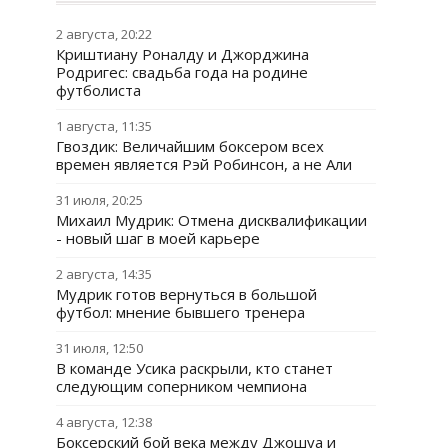
2 августа, 20:22
Криштиану Роналду и Джорджина
Родригес: свадьба года на родине
футболиста
1 августа, 11:35
Гвоздик: Величайшим боксером всех
времен является Рэй Робинсон, а не Али
31 июля, 20:25
Михаил Мудрик: Отмена дисквалификации
- новый шаг в моей карьере
2 августа, 14:35
Мудрик готов вернуться в большой
футбол: мнение бывшего тренера
31 июля, 12:50
В команде Усика раскрыли, кто станет
следующим соперником чемпиона
4 августа, 12:38
Боксерский бой века между Джошуа и