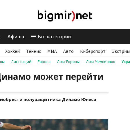
о
Афиша
Все категории
Хоккей
Теннис
ММА
Авто
Киберспорт
Экстрим
аны
Лига наций
Европа
Лига Европы
Лига Чемпионов
Укр
инамо может перейти
риобрести полузащитника Динамо Юнеса