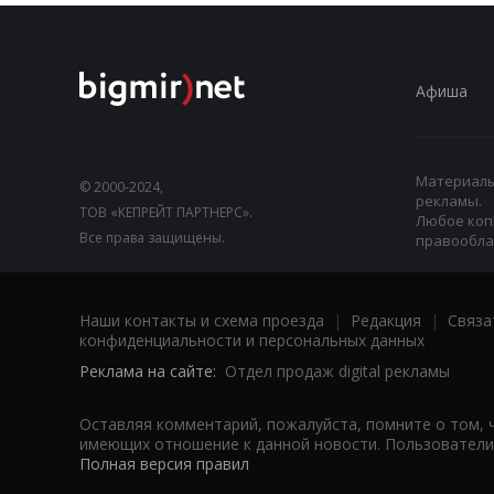
Афиша
Материалы,
© 2000-2024,
рекламы.
ТОВ «КЕПРЕЙТ ПАРТНЕРС».
Любое коп
Все права защищены.
правооблад
Наши контакты и схема проезда
|
Редакция
|
Связа
конфиденциальности и персональных данных
Реклама на сайте:
Отдел продаж digital рекламы
Оставляя комментарий, пожалуйста, помните о том, 
имеющих отношение к данной новости. Пользователи,
Полная версия правил