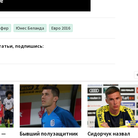
сфер
Юнес Беланда
Евро 2016
татьи, подпишись:
я —
Бывший полузащитник
Cидорчук назвал