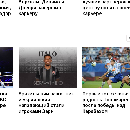
ао,
Ворсклы, Динамо и
лучших партнеров 
ония,
Днепра завершил
центру поля в свое
вадор
карьеру
карьере
дли:
Бразильский защитник
Первый гол сезона:
WBO
и украинский
радость Пономарен
бре
нападающий стали
после победы над
игроками Зари
Карабахом