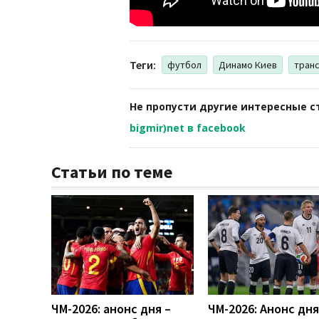
Теги:
футбол
Динамо Киев
тран
Не пропусти другие интересные с
bigmir)net в facebook
Статьи по теме
ЧМ-2026: анонс дня –
ЧМ-2026: Анонс дн