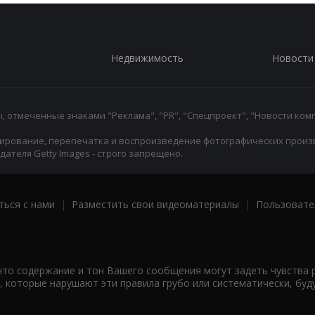
Недвижимость
Новости
 отмеченные знаками "Реклама", "PR", "Спецпроект", "Новости комп
ирование, перепечатка и воспроизведение фотографических произ
ателя Getty Images - строго запрещено.
ться с нами
|
Разместить свои видеоматериалы
|
Пользовате
что содержание и тон Вашего сообщения могут задеть чувства 
 которые нарушают эти правила грубо или систематически, буд