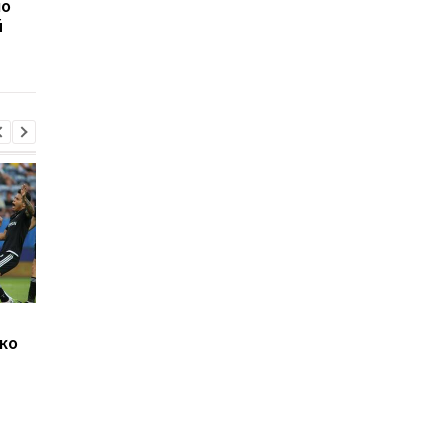
по
рассказал о своем
согласовал переход 
й
состоянии после
нападающим Динам
серьезной травмы
Джозеф Паркер
Челси готовит 19-
ко
оправдан: кокаин в
миллионный трансф
организме боксера - из-
Чаваррии из Райо
за диетолога
Вальекано