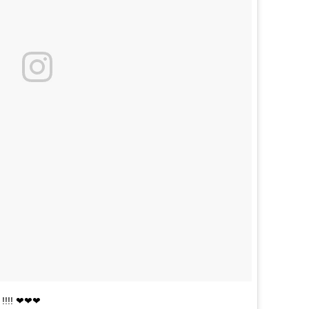
 !!!! ❤❤❤