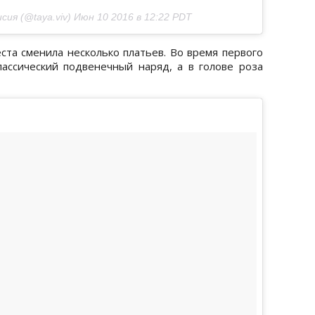
сия (@taya.viv)
Июн 10 2016 в 12:22 PDT
ста сменила несколько платьев. Во время первого
ассический подвенечный наряд, а в голове роза