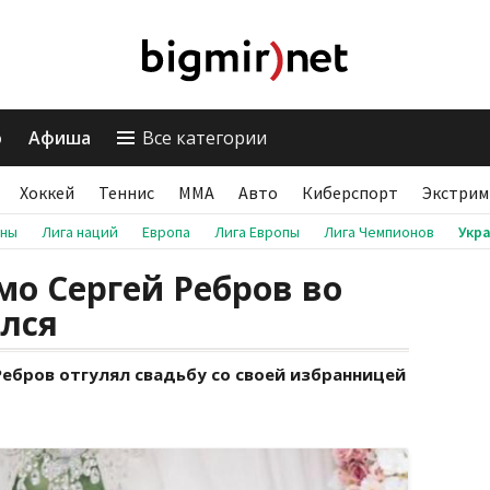
о
Афиша
Все категории
Хоккей
Теннис
ММА
Авто
Киберспорт
Экстрим
аны
Лига наций
Европа
Лига Европы
Лига Чемпионов
Укр
о Сергей Ребров во
лся
ебров отгулял свадьбу со своей избранницей