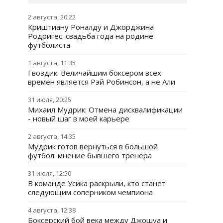
2 августа, 20:22
Криштиану Роналду и Джорджина
Родригес: свадьба года на родине
футболиста
1 августа, 11:35
Гвоздик: Величайшим боксером всех
времен является Рэй Робинсон, а не Али
31 июля, 20:25
Михаил Мудрик: Отмена дисквалификации
- новый шаг в моей карьере
2 августа, 14:35
Мудрик готов вернуться в большой
футбол: мнение бывшего тренера
31 июля, 12:50
В команде Усика раскрыли, кто станет
следующим соперником чемпиона
4 августа, 12:38
Боксерский бой века между Джошуа и