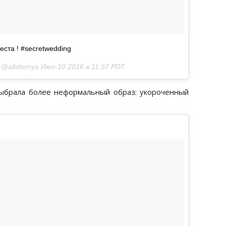
ста ! #secretwedding
 @allabonya
Июн 10 2016 в 11:57 PDT
выбрала более неформальный образ: укороченный