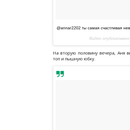
@annar2202 ты самая счастливая неве
Видео опубликовано
На вторую половину вечера, Аня 
топ и пышную юбку.