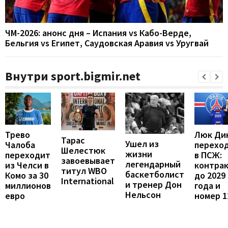
ЧМ-2026: анонс дня – Испания vs Кабо-Верде,
Бельгия vs Египет, Саудовская Аравия vs Уругвай
Внутри sport.bigmir.net
Люк Ди
Трево
Тарас
Ушел из
перехо
Чалоба
Шелестюк
жизни
в ПСЖ:
переходит
завоевывает
легендарный
контра
из Челси в
титул WBO
баскетболист
до 2029
Комо за 30
International
и тренер Дон
года и
миллионов
Нельсон
номер 1
евро