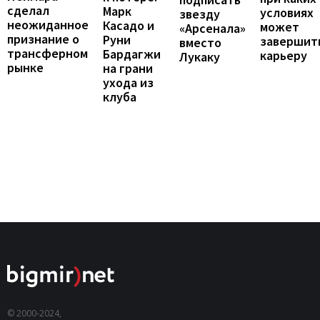
сделал
Марк
условиях
звезду
неожиданное
Касадо и
может
«Арсенала»
признание о
Руни
завершит
вместо
трансферном
Бардагжи
карьеру
Лукаку
рынке
на грани
ухода из
клуба
© 2000-2024,