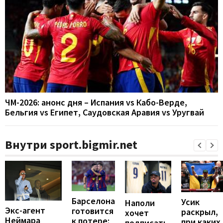
ЧМ-2026: анонс дня – Испания vs Кабо-Верде,
Бельгия vs Египет, Саудовская Аравия vs Уругвай
Внутри sport.bigmir.net
Барселона
Усик
Наполи
Экс-агент
готовится
раскрыл,
хочет
Неймара
к потере:
при каких
подписать