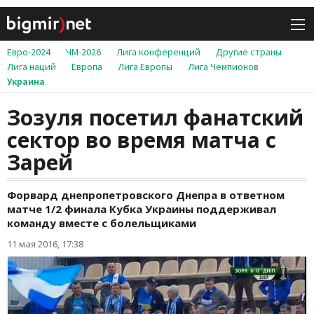
Евро-2024
ЧМ-2026
Лига конференций
Другие страны
Лига наций
Европа
Лига Европы
Лига Чемпионов
Украина
Зозуля посетил фанатский
сектор во время матча с
Зарей
Форвард днепропетровского Днепра в ответном
матче 1/2 финала Кубка Украины поддерживал
команду вместе с болельщиками
11 мая 2016, 17:38