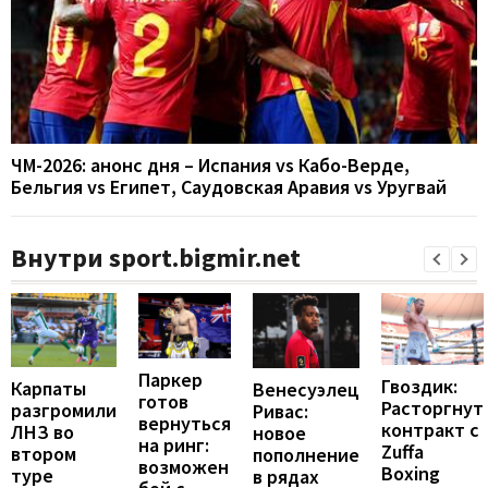
ЧМ-2026: анонс дня – Испания vs Кабо-Верде,
Бельгия vs Египет, Саудовская Аравия vs Уругвай
Внутри sport.bigmir.net
Паркер
Гвоздик:
Карпаты
Венесуэлец
готов
Расторгнут
разгромили
Ривас:
вернуться
контракт с
ЛНЗ во
новое
на ринг:
Zuffa
втором
пополнение
возможен
Boxing
туре
в рядах