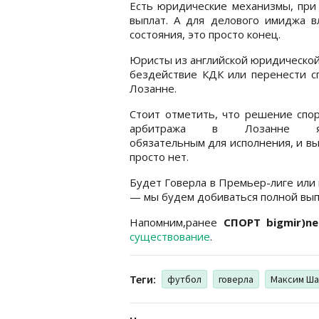
Есть юридические механизмы, при 
выплат. А для делового имиджа в
состояния, это просто конец.
Юристы из английской юридической
бездействие КДК или перенести с
Лозанне.
Стоит отметить, что решение спо
арбитража в Лозанне яв
обязательным для исполнения, и в
просто нет.
Будет Говерла в Премьер-лиге или в
— мы будем добиваться полной вып
Напомним,ранее
СПОРТ bigmir)ne
существование
.
Теги:
футбол
говерла
Максим Ша