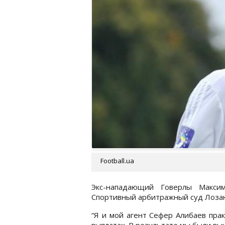
Football.ua
Экс-нападающий Говерлы Макси
Спортивный арбитражный суд Лозанн
“Я и мой агент Сефер Алибаев прак
выплатах. В результате мы были вы