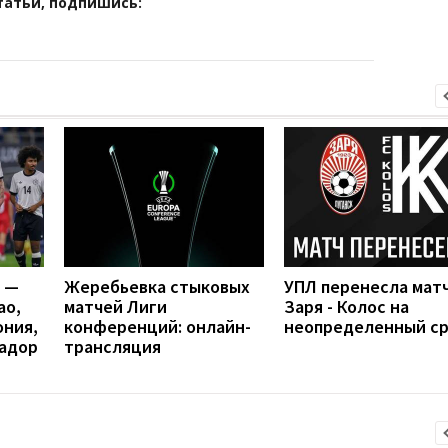
татьи, подпишись:
я —
Жеребьевка стыковых
УПЛ перенесла мат
ао,
матчей Лиги
Заря - Колос на
ония,
конференций: онлайн-
неопределенный с
вадор
трансляция