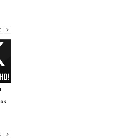
ч
Наполи обыграл Аякс,
Исторический гол
забронировав себе
Роналду принес
рок
место в 1/8 финала
Манчестер Юнайтед
Лиги чемпионов
волевую победу над
Эвертоном