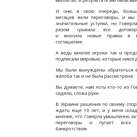
И они, в свою очередь, боль
месяцев вели переговоры, и мы
значительные уступки, но Говерл
разом срывала все договоре
и вносила новые правки в м
соглашение.
А ведь многие игроки так и прод
подписали мировые, которые никогд
Мы были вынуждены обратиться в
жалоба так и не была рассмотрена.
Вы думаете, нам хоть кто-то из Го
сидели, сложа руки.
В Украине решения по своему спо
ждать еще 10 лет, и у меня скла
мнение, что Говерла умышленно за
переговоры и пугает всех и
банкротством.