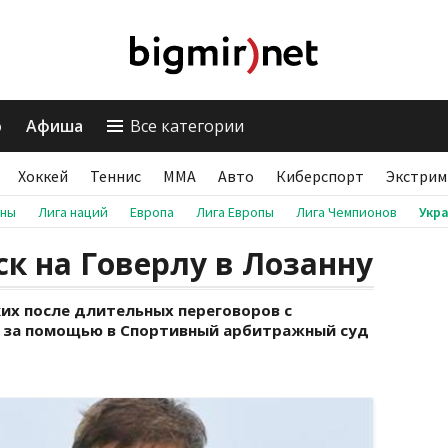
о
Афиша
Все категории
Хоккей
Теннис
ММА
Авто
Киберспорт
Экстрим
аны
Лига наций
Европа
Лига Европы
Лига Чемпионов
Укр
к на Говерлу в Лозанну
их после длительных переговоров с
 за помощью в Спортивный арбитражный суд