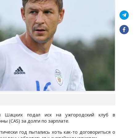
м Шацких подал иск на ужгородский клуб в
ы (CAS) за долги по зарплате.
тически год пытались хоть как-то договориться о
нуждены обратиться к английским юристам.