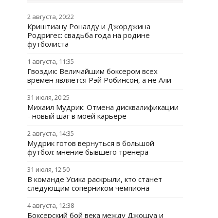
2 августа, 20:22
Криштиану Роналду и Джорджина
Родригес: свадьба года на родине
футболиста
1 августа, 11:35
Гвоздик: Величайшим боксером всех
времен является Рэй Робинсон, а не Али
31 июля, 20:25
Михаил Мудрик: Отмена дисквалификации
- новый шаг в моей карьере
2 августа, 14:35
Мудрик готов вернуться в большой
футбол: мнение бывшего тренера
31 июля, 12:50
В команде Усика раскрыли, кто станет
следующим соперником чемпиона
4 августа, 12:38
Боксерский бой века между Джошуа и