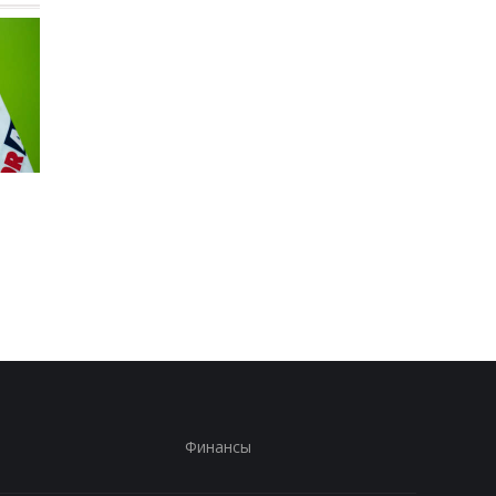
Реал Мадрид рискует
Паркер готов вернут
потерять Родри:
на ринг: планы и
Барселона вступает в
потенциальные
игру
соперники
Финансы