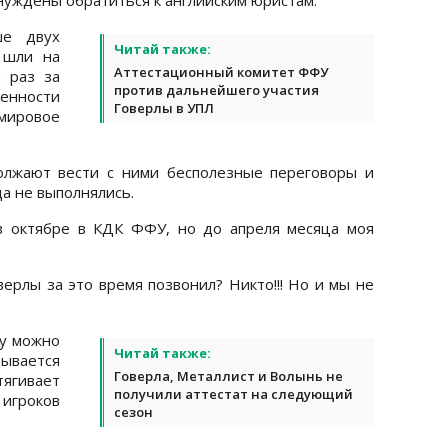
ше двух
Читай также:
 шли на
Аттестационный комитет ФФУ
а раз за
против дальнейшего участия
нности
Говерлы в УПЛ
ировое
олжают вести с ними бесполезные переговоры и
а не выполнялись.
 октябре в КДК ФФУ, но до апреля месяца моя
верлы за это время позвонил? Никто!!! Но и мы не
ру можно
Читай также:
дывается
Говерла, Металлист и Волынь не
тягивает
получили аттестат на следующий
гроков
сезон