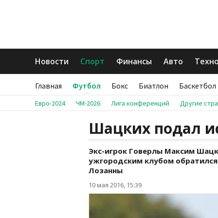
Новости
Спорт
Финансы
Авто
Техн
Главная
Футбол
Бокс
Биатлон
Баскетбол
Евро-2024
ЧМ-2026
Лига конференций
Другие стр
Шацких подал ис
Экс-игрок Говерлы Максим Шацк
ужгородским клубом обратился
Лозанны
10 мая 2016, 15:39