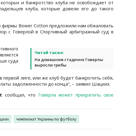
которых и банкротство клуба не освобождает от
ладельцев клуба, которые довели его до такого
 фирмы Bower Cotton предложили нам обжаловать
пор с Говерлой в Спортивный арбитражный суд в
ртивного
Читай также:
ляется
На домашнем стадионе Говерлы
ыше суда
выросли грибы
 первой лиге, или же клуб будет банкротить себя,
латы задолженности до конца“, – заявил Шацких.
t
сообщал, что
Говерла может прекратить свое
цких
чемпионат Украины по футболу