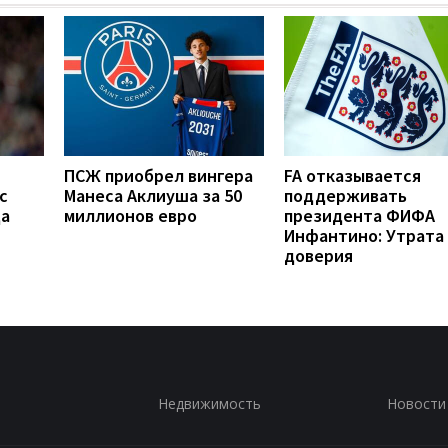
ПСЖ приобрел вингера
FA отказывается
с
Манеса Аклиуша за 50
поддерживать
да
миллионов евро
президента ФИФА
Инфантино: Утрата
доверия
Недвижимость
Новости