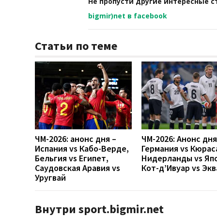
Не пропусти другие интересные с
bigmir)net в facebook
Статьи по теме
ЧМ-2026: анонс дня –
ЧМ-2026: Анонс дн
Испания vs Кабо-Верде,
Германия vs Кюрас
Бельгия vs Египет,
Нидерланды vs Яп
Саудовская Аравия vs
Кот-д’Ивуар vs Эк
Уругвай
Внутри sport.bigmir.net