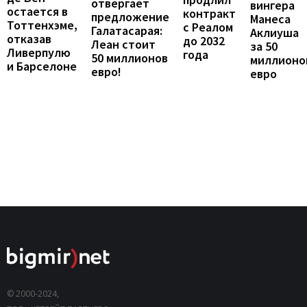
отвергает
вингера
остается в
контракт
предложение
Манеса
Тоттенхэме,
с Реалом
Галатасарая:
Аклиуша
отказав
до 2032
Леан стоит
за 50
Ливерпулю
года
50 миллионов
миллионо
и Барселоне
евро!
евро
© 2000-2024,