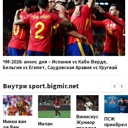
ЧМ-2026: анонс дня – Испания vs Кабо-Верде,
Бельгия vs Египет, Саудовская Аравия vs Уругвай
Внутри sport.bigmir.net
Винисиус
ПСЖ
Микки ван
Жуниор
Милан
приобрел
де Вен
продлил