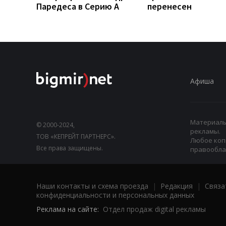
Паредеса в Серию А
перенесен
Афиша
Материалы,
© 2000-2024,
рекламы.
ТОВ «КЕПРЕЙТ ПАРТНЕРС».
Любое коп
Все права защищены.
правооблад
Наши контакты и схема проезда
|
Редакция
|
Связа
конфиденциальности и персональных данных
Реклама на сайте:
Отдел продаж digital рекламы