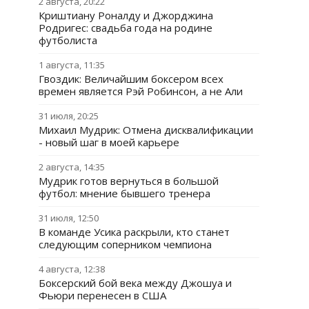
2 августа, 20:22
Криштиану Роналду и Джорджина
Родригес: свадьба года на родине
футболиста
1 августа, 11:35
Гвоздик: Величайшим боксером всех
времен является Рэй Робинсон, а не Али
31 июля, 20:25
Михаил Мудрик: Отмена дисквалификации
- новый шаг в моей карьере
2 августа, 14:35
Мудрик готов вернуться в большой
футбол: мнение бывшего тренера
31 июля, 12:50
В команде Усика раскрыли, кто станет
следующим соперником чемпиона
4 августа, 12:38
Боксерский бой века между Джошуа и
Фьюри перенесен в США