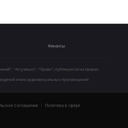
миллионов евро
Финансы
аний", "Актуально", "Промо", публикуются на правах
ведений и/или аудиовизуальных произведений
льское Соглашение
|
Политика в сфере