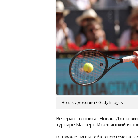
Новак Джокович / Getty Images
Ветеран тенниса Новак Джокови
турнире Мастерс. Итальянский игро
В начале игры оба спортсмена д