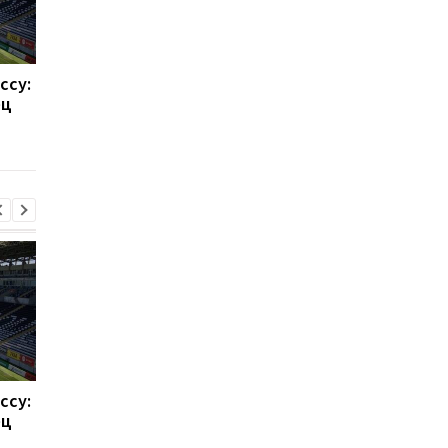
ссу:
Такехиро Томиясу: из
Барселона привлека
ец
Арсенала в Кристал
Родри: Трансферны
Пэлас
переход на 70
миллионов евро
ссу:
Такехиро Томиясу: из
Барселона привлека
ец
Арсенала в Кристал
Родри: Трансферны
Пэлас
переход на 70