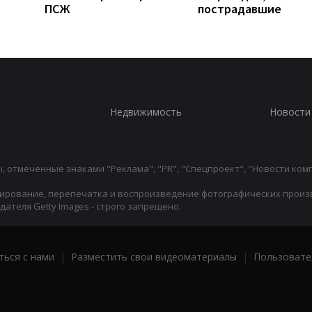
ПСЖ
пострадавшие
Недвижимость
Новости
 отмеченные знаками "Реклама", "PR", "Спецпроект", "Новости комп
ирование, перепечатка и воспроизведение фотографических произ
ателя Getty Images - строго запрещено.
ться с нами
|
Разместить свои видеоматериалы
|
Пользовате