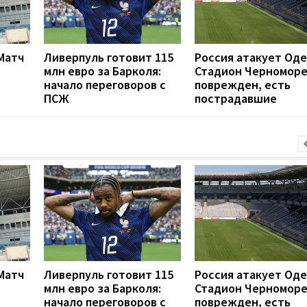
 Матч
Ливерпуль готовит 115
Россия атакует Оде
млн евро за Барколя:
Стадион Черномор
начало переговоров с
поврежден, есть
ПСЖ
пострадавшие
 Матч
Ливерпуль готовит 115
Россия атакует Оде
млн евро за Барколя:
Стадион Черномор
начало переговоров с
поврежден, есть