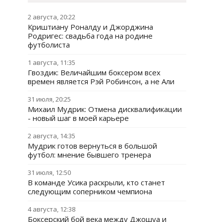
2 августа, 20:22
Криштиану Роналду и Джорджина
Родригес: свадьба года на родине
футболиста
1 августа, 11:35
Гвоздик: Величайшим боксером всех
времен является Рэй Робинсон, а не Али
31 июля, 20:25
Михаил Мудрик: Отмена дисквалификации
- новый шаг в моей карьере
2 августа, 14:35
Мудрик готов вернуться в большой
футбол: мнение бывшего тренера
31 июля, 12:50
В команде Усика раскрыли, кто станет
следующим соперником чемпиона
4 августа, 12:38
Боксерский бой века между Джошуа и