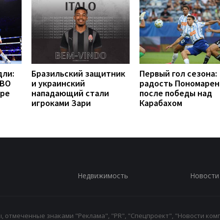
дли:
Бразильский защитник
Первый гол сезона:
WBO
и украинский
радость Пономарен
бре
нападающий стали
после победы над
игроками Зари
Карабахом
Недвижимость
Новости
 отмеченные знаками "Реклама", "PR", "Спецпроект", "Новости комп