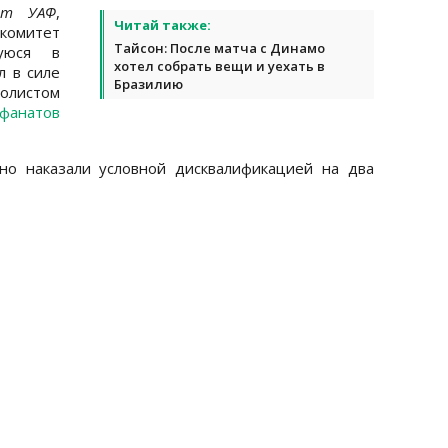
йт УАФ
,
Читай также:
комитет
Тайсон: После матча с Динамо
шуюся в
хотел собрать вещи и уехать в
л в силе
Бразилию
болистом
фанатов
но наказали условной дисквалификацией на два