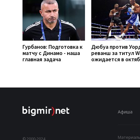
Гурбанов: Подготовка к
Дюбуа против Уор
матчу с Динамо - наша
реванш за титул 
главная задача
ожидается в октя
Афиша
Материалы,
© 2000-2024,