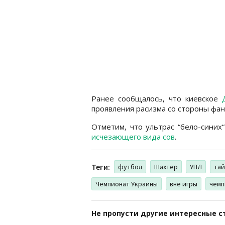
Ранее сообщалось, что киевское
проявления расизма со стороны фан
Отметим, что ультрас “бело-синих
исчезающего вида сов
.
Теги:
футбол
Шахтер
УПЛ
тай
Чемпионат Украины
вне игры
чемп
Не пропусти другие интересные с