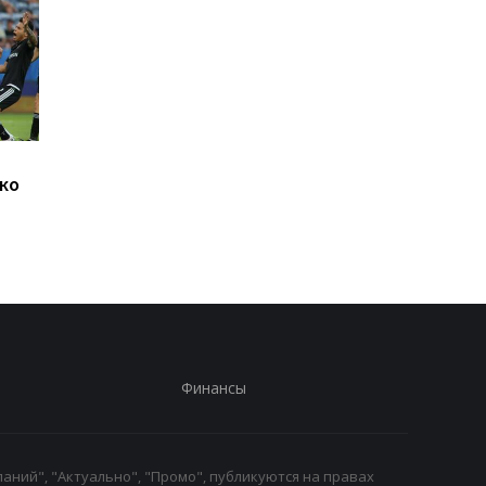
Джозеф Паркер
Челси готовит 19-
ко
оправдан: кокаин в
миллионный трансф
организме боксера - из-
Чаваррии из Райо
за диетолога
Вальекано
Финансы
аний", "Актуально", "Промо", публикуются на правах