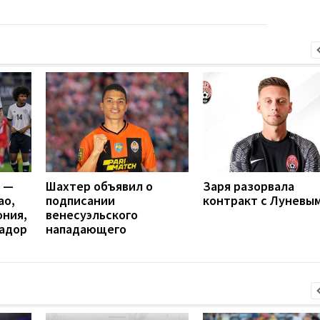
я —
Шахтер объявил о
Заря разорвала
ао,
подписании
контракт с Луневы
ония,
венесуэльского
вадор
нападающего