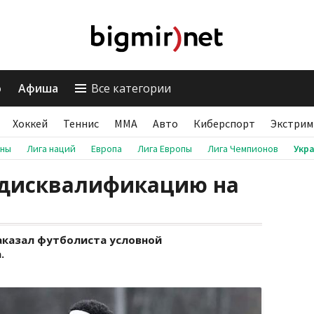
о
Афиша
Все категории
Хоккей
Теннис
ММА
Авто
Киберспорт
Экстрим
аны
Лига наций
Европа
Лига Европы
Лига Чемпионов
Укр
 дисквалификацию на
аказал футболиста условной
.