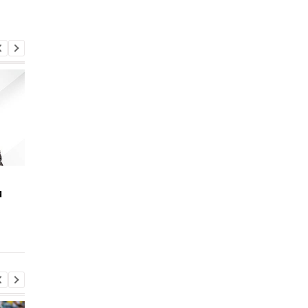
Арсенал прислал
У Петракова истек
м
Шахтеру новое
контракт со сборно
предложение по
Украины
Мудрику