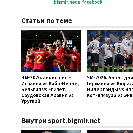
bigmir)net в facebook
Статьи по теме
ЧМ-2026: анонс дня –
ЧМ-2026: Анонс дн
Испания vs Кабо-Верде,
Германия vs Кюрас
Бельгия vs Египет,
Нидерланды vs Яп
Саудовская Аравия vs
Кот-д’Ивуар vs Эк
Уругвай
Внутри sport.bigmir.net