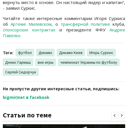
вернуть место в основе. Он настоящий лидер и капитан“,
- заявил Суркис.
Читайте также интересные комментарии Игоря Суркиса
об
Артеме Милевском
, о
трансферной политике
клуба,
спонсорских контрактах
и президенте ФФУ
Андрее
Павелко
.
Теги:
футбол
Динамо
Динамо Киев
Игорь Суркис
Денис Гармаш
вне игры
чемпионат Украины по футболу
Сергей Сидорчук
Не пропусти другие интересные статьи, подпишись:
bigmir)net в facebook
Статьи по теме