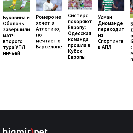
Систерс
Ромеро не
Усман
Буковина и
покоряют
хочет в
Диоманде
Оболонь
Европу:
Атлетико,
переходит
завершили
Одесская
но
из
матч
о
команда
мечтает о
Спортинга
второго
б
прошла в
Барселоне
в АПЛ
тура УПЛ
С
Кубок
ничьей
Европы