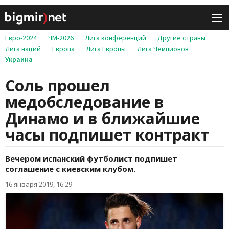
Евро-2024
ЧМ-2026
Лига конференций
Другие страны
Лига наций
Европа
Лига Европы
Лига Чемпионов
Украина
Соль прошел
медобследование в
Динамо и в ближайшие
часы подпишет контракт
Вечером испанский футболист подпишет
соглашение с киевским клубом.
16 января 2019, 16:29