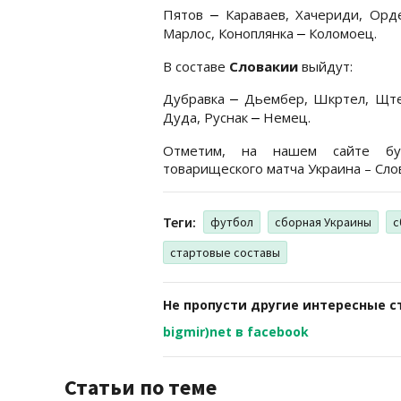
Пятов
Караваев, Хачериди, Орд
–
Марлос, Коноплянка
Коломоец.
–
В составе
Словакии
выйдут:
Дубравка
Дьембер, Шкртел, Щте
–
Дуда, Руснак
Немец.
–
Отметим, на нашем сайте б
товарищеского матча Украина – Слов
Теги:
футбол
сборная Украины
с
стартовые составы
Не пропусти другие интересные с
bigmir)net в facebook
Статьи по теме