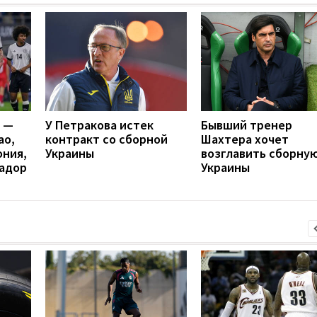
я —
У Петракова истек
Бывший тренер
ао,
контракт со сборной
Шахтера хочет
ония,
Украины
возглавить сборну
вадор
Украины