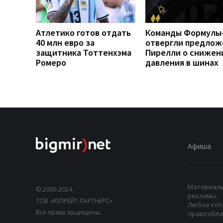
Атлетико готов отдать
Команды Формулы
40 млн евро за
отвергли предлож
защитника Тоттенхэма
Пирелли о снижен
Ромеро
давления в шинах
Афиша
Материалы,
© 2000-2024,
рекламы.
ТОВ «КЕПРЕЙТ ПАРТНЕРС».
Любое коп
Все права защищены.
правооблад