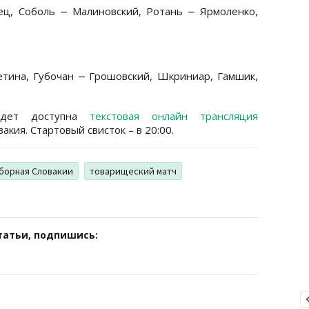
ец, Соболь
Малиновский, Ротань
Ярмоленко,
–
–
тина, Губочан
Грошовский, Шкриниар, Гамшик,
–
удет доступна
текстовая онлайн трансляция
акия. Стартовый свисток – в 20:00.
борная Словакии
товарищеский матч
татьи, подпишись: