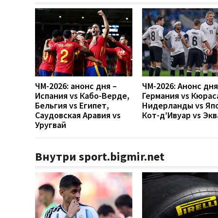
ЧМ-2026: анонс дня –
ЧМ-2026: Анонс дн
Испания vs Кабо-Верде,
Германия vs Кюрас
Бельгия vs Египет,
Нидерланды vs Яп
Саудовская Аравия vs
Кот-д’Ивуар vs Эк
Уругвай
Внутри sport.bigmir.net