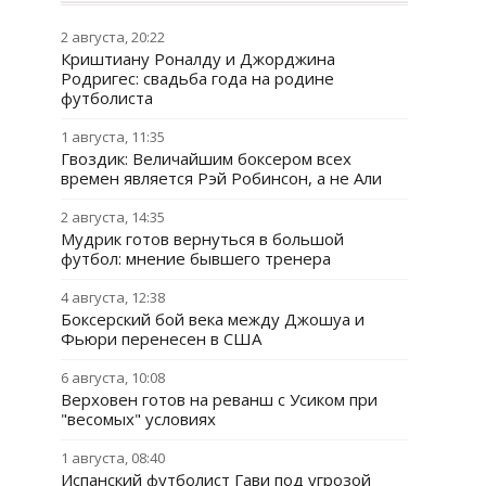
2 августа, 20:22
Криштиану Роналду и Джорджина
Родригес: свадьба года на родине
футболиста
1 августа, 11:35
Гвоздик: Величайшим боксером всех
времен является Рэй Робинсон, а не Али
2 августа, 14:35
Мудрик готов вернуться в большой
футбол: мнение бывшего тренера
4 августа, 12:38
Боксерский бой века между Джошуа и
Фьюри перенесен в США
6 августа, 10:08
Верховен готов на реванш с Усиком при
"весомых" условиях
1 августа, 08:40
Испанский футболист Гави под угрозой