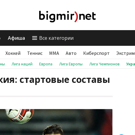
о
Афиша
Все категории
Хоккей
Теннис
ММА
Авто
Киберспорт
Экстрим
аны
Лига наций
Европа
Лига Европы
Лига Чемпионов
Укр
кия: стартовые составы