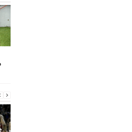
Украина U-19 вышла в
Молодежная сборна
элит-раунд отбора
Украины не смогла
ю
ЧЕ-2023, благодаря
переиграть
разгромной победе над
сверстников из Изр
Кипром