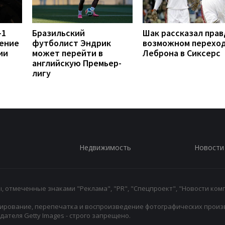
-1
Бразильский
Шак рассказал прав
ение
футболист Эндрик
возможном перехо
ии
может перейти в
Леброна в Сиксерс
английскую Премьер-
лигу
Недвижимость
Новости
 отмеченные знаками "Реклама", "PR", "Спецпроект", "Новости комп
ирование, перепечатка и воспроизведение фотографических произ
ателя Getty Images - строго запрещено.