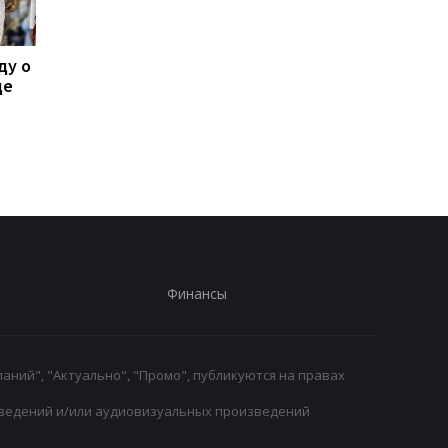
ду о
Леганес подписывает
Тибо Куртуа
де
контракт с вратарем
возвращается в игру
Луки Зиданом
подготовка к новому
сезону в Реале
началась
Финансы
аний", "Актуально", "Промо", публикуются на правах
ведений и/или аудиовизуальных произведений