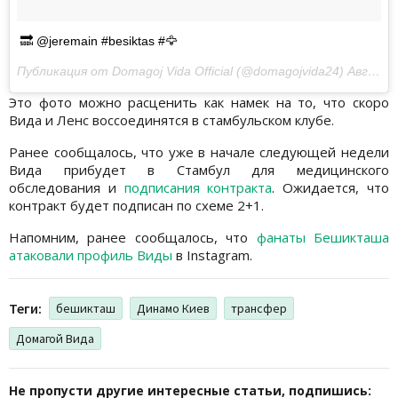
🔜 @jeremain #besiktas #🦅
Публикация от Domagoj Vida Official (@domagojvida24)
Авг 12 2017 в 3:39 PDT
Это фото можно расценить как намек на то, что скоро
Вида и Ленс воссоединятся в стамбульском клубе.
Ранее сообщалось, что уже в начале следующей недели
Вида прибудет в Стамбул для медицинского
обследования и
подписания контракта
. Ожидается, что
контракт будет подписан по схеме 2+1.
Напомним, ранее сообщалось, что
фанаты Бешикташа
атаковали профиль Виды
в Instagram.
Теги:
бешикташ
Динамо Киев
трансфер
Домагой Вида
Не пропусти другие интересные статьи, подпишись: