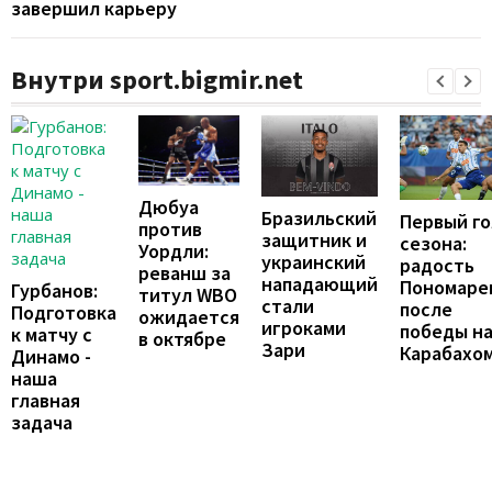
завершил карьеру
Внутри sport.bigmir.net
Дюбуа
Бразильский
Первый го
против
защитник и
сезона:
Уордли:
украинский
радость
реванш за
нападающий
Пономаре
Гурбанов:
титул WBO
стали
после
Подготовка
ожидается
игроками
победы н
к матчу с
в октябре
Зари
Карабахо
Динамо -
наша
главная
задача