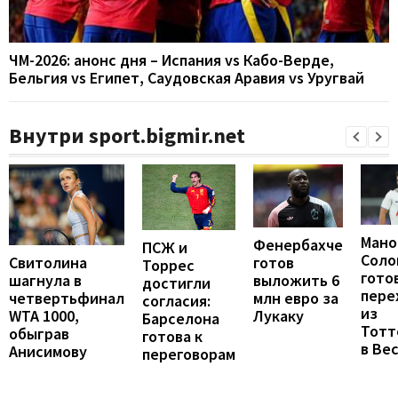
ЧМ-2026: анонс дня – Испания vs Кабо-Верде,
Бельгия vs Египет, Саудовская Аравия vs Уругвай
Внутри sport.bigmir.net
Мано
Фенербахче
ПСЖ и
Соло
готов
Свитолина
Торрес
гото
выложить 6
шагнула в
достигли
пере
млн евро за
четвертьфинал
согласия:
из
Лукаку
WTA 1000,
Барселона
Тотт
обыграв
готова к
в Ве
Анисимову
переговорам