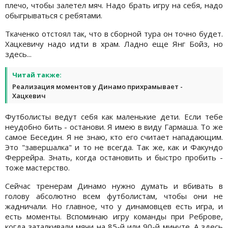
плечо, чтобы залетел мяч. Надо брать игру на себя, надо
обыгрываться с ребятами.
Ткаченко отстоял так, что в сборной тура он точно будет.
Хацкевичу надо идти в храм. Ладно еще Янг Бойз, но
здесь...
Читай также:
Реализация моментов у Динамо прихрамывает -
Хацкевич
Футболисты ведут себя как маленькие дети. Если тебе
неудобно бить - останови. Я имею в виду Гармаша. То же
самое Беседин. Я не знаю, кто его считает нападающим.
Это "завершалка" и то не всегда. Так же, как и Факундо
Феррейра. Знать, когда остановить и быстро пробить -
тоже мастерство.
Сейчас тренерам Динамо нужно думать и вбивать в
голову абсолютно всем футболистам, чтобы они не
жадничали. Но главное, что у динамовцев есть игра, и
есть моменты. Вспоминаю игру команды при Реброве,
когда заталкивали мячи на 85-й или 90-й минуте. А здесь