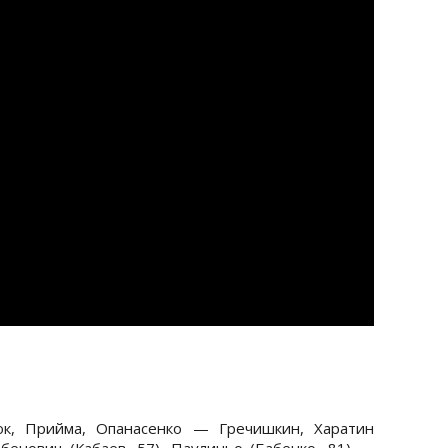
к, Прийма, Опанасенко — Гречишкин, Харатин
бенович (Кабаев, 57), Паулиньо (Бабенко, 81) —