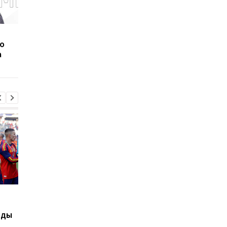
Назарина официально
Ян Дьоманде: новое
о
стал игроком Шахтера
золото Реала за 140
а
миллионов евро!
Реал усиливает усилия
Феррари оценит
по удержанию
потенциал болида 2
еды
Винисиуса Жуниора в
года после текущег
ответ на интерес
сезона