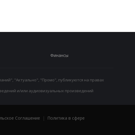
Арсенала
Финансы
аний", "Актуально", "Промо", публикуются на правах
ведений и/или аудиовизуальных произведений
льское Соглашение
|
Политика в сфере