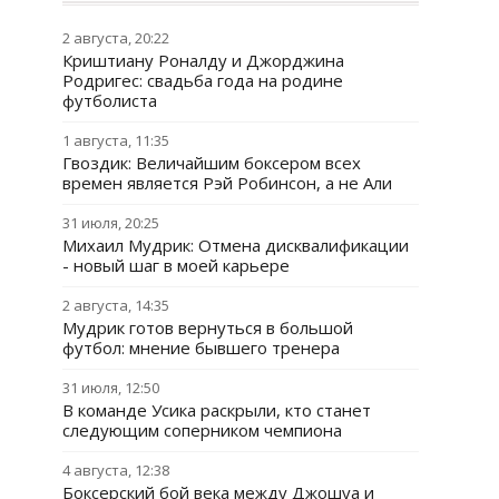
2 августа, 20:22
Криштиану Роналду и Джорджина
Родригес: свадьба года на родине
футболиста
1 августа, 11:35
Гвоздик: Величайшим боксером всех
времен является Рэй Робинсон, а не Али
31 июля, 20:25
Михаил Мудрик: Отмена дисквалификации
- новый шаг в моей карьере
2 августа, 14:35
Мудрик готов вернуться в большой
футбол: мнение бывшего тренера
31 июля, 12:50
В команде Усика раскрыли, кто станет
следующим соперником чемпиона
4 августа, 12:38
Боксерский бой века между Джошуа и