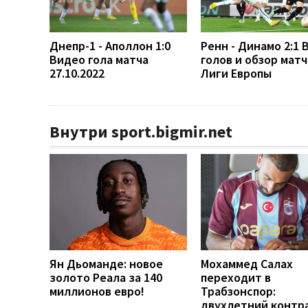
Днепр-1 - Аполлон 1:0
Ренн - Динамо 2:1 
Видео гола матча
голов и обзор матч
27.10.2022
Лиги Европы
Внутри sport.bigmir.net
Ян Дьоманде: новое
Мохаммед Салах
золото Реала за 140
переходит в
миллионов евро!
Трабзонспор:
двухлетний контр