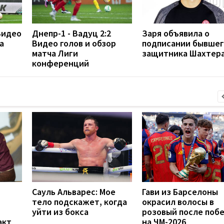
Видео
Днепр-1 - Вадуц 2:2
Заря объявила о
а
Видео голов и обзор
подписании бывшег
матча Лиги
защитника Шахтер
конференций
Сауль Альварес: Мое
Гави из Барселоны
тело подскажет, когда
окрасил волосы в
уйти из бокса
розовый после поб
акт
на ЧМ-2026