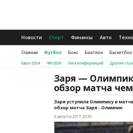
Новости
Спорт
Финансы
Авто
Техн
Главная
Футбол
Бокс
Биатлон
Баскетбол
Евро-2024
ЧМ-2026
Лига конференций
Другие стр
Заря — Олимпик 
обзор матча че
Заря уступила Олимпику в матче
обзор матча Заря - Олимпик
6 августа 2017, 23:35