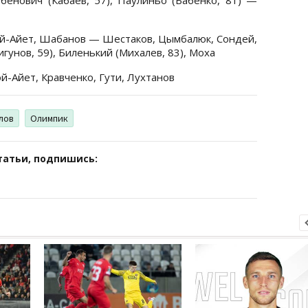
ой-Айет, Шабанов — Шестаков, Цымбалюк, Сондей,
игунов, 59), Биленький (Михалев, 83), Моха
-Айет, Кравченко, Гути, Лухтанов
лов
Олимпик
татьи, подпишись: