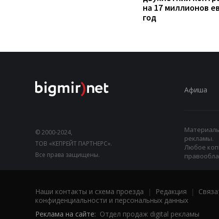
на 17 миллионов е
год
Афиша
Материалы,
© 2000-2024,
рекламы.
ТОВ «КЕПРЕЙТ ПАРТНЕРС».
Любое коп
Все права защищены.
правооблад
Наши контакты и схема проезда
|
Редакция
|
Связа
конфиденциальности и персональных данных
Реклама на сайте:
Отдел продаж digital рекламы