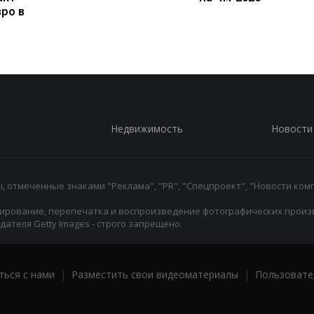
вро в
Недвижимость
Новости
 отмеченные знаками "Реклама", "PR", "Спецпроект", "Новости комп
ирование, перепечатка и воспроизведение фотографических произ
ателя Getty Images - строго запрещено.
ться с нами
|
Разместить свои видеоматериалы
|
Пользовате