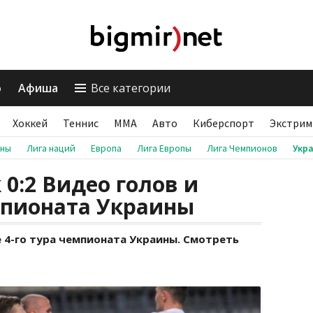
о
Афиша
Все категории
Хоккей
Теннис
ММА
Авто
Киберспорт
Экстрим
аны
Лига наций
Европа
Лига Европы
Лига Чемпионов
Укр
0:2 Видео голов и
мпионата Украины
 4-го тура чемпионата Украины. Смотреть