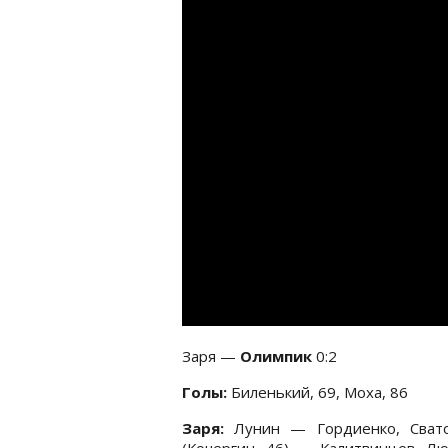
Заря —
Олимпик
0:2
Голы:
Биленький, 69, Моха, 86
Заря:
Лунин — Гордиенко, Свато
(Кочергин, 46) — Калитвинцев, Лю