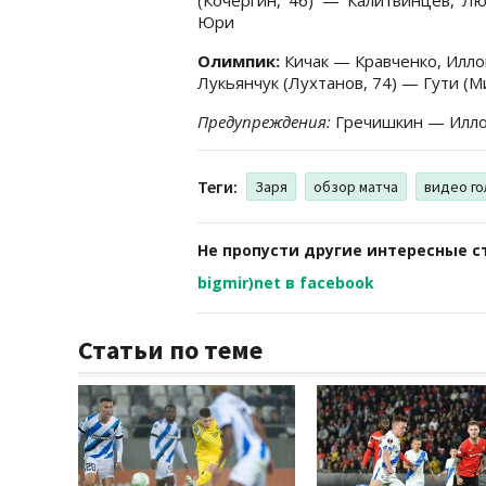
Юри
Олимпик:
Кичак — Кравченко, Илл
Лукьянчук (Лухтанов, 74) — Гути (М
Предупреждения:
Гречишкин — Иллой
Теги:
Заря
обзор матча
видео го
Не пропусти другие интересные с
bigmir)net в facebook
Статьи по теме