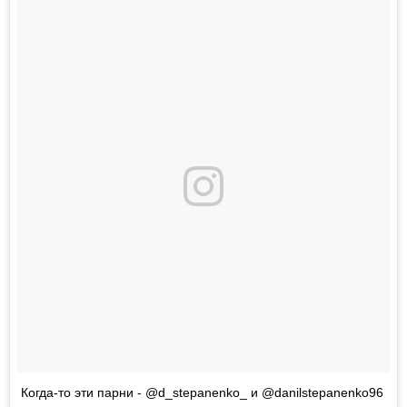
Когда-то эти парни - @d_stepanenko_ и @danilstepanenko96