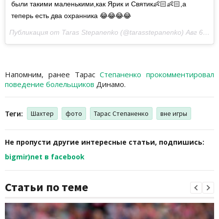
были такими маленькими,как Ярик и Святик👶🏻👶🏻,а
теперь есть два охранника 😂😂😂😂
Публикация от Taras Stepanenko (@tarasstepanenko)
Авг 6 2017 в 10:52 PDT
Напомним, ранее Тарас
Степаненко прокомментировал
поведение болельщиков
Динамо.
Теги:
Шахтер
фото
Тарас Степаненко
вне игры
Не пропусти другие интересные статьи, подпишись:
bigmir)net в facebook
Статьи по теме