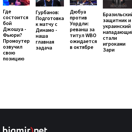
Где
Дюбуа
Гурбанов:
Бразильски
состоится
против
Подготовка
защитник и
бой
Уордли:
к матчу с
украинский
Джошуа -
реванш за
Динамо -
нападающи
Фьюри?
титул WBO
наша
стали
Промоутер
ожидается
главная
игроками
озвучил
в октябре
задача
Зари
свою
позицию