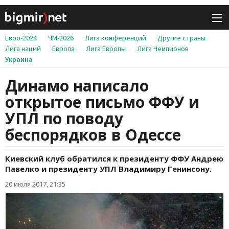
Евро-2024
ЧМ-2026
Лига конференций
Другие страны
Лига наций
Европа
Лига Европы
Лига Чемпионов
Украина
Динамо написало
открытое письмо ФФУ и
УПЛ по поводу
беспорядков в Одессе
Киевский клуб обратился к президенту ФФУ Андрею
Павелко и президенту УПЛ Владимиру Генинсону.
20 июля 2017, 21:35