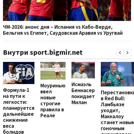
ЧМ-2026: анонс дня – Испания vs Кабо-Верде,
Бельгия vs Египет, Саудовская Аравия vs Уругвай
Внутри sport.bigmir.net
Исмаэль
Моуринью
Формула-1
Беннасер
ввел
Перестановк
на пути к
покидает
новые
в Red Bull:
легкости:
Милан
строгие
Ламбьязе
планируется
правила в
уходит,
дальнейшее
Реале
Маккалоу
снижение
станет новы
веса
гоночным
болидов