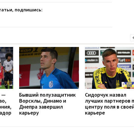
татьи, подпишись:
я —
Бывший полузащитник
Cидорчук назвал
ао,
Ворсклы, Динамо и
лучших партнеров 
ония,
Днепра завершил
центру поля в свое
вадор
карьеру
карьере