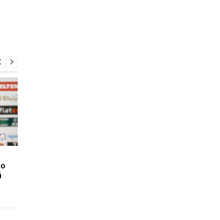
Вратарь Динамо
Яремчук выбыл на
по
рассказал о своем
несколько недель из
й
состоянии после
травмы
серьезной травмы