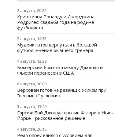
2 августа, 20:22
Криштиану Роналду и Джорджина
Родригес: свадьба года на родине
футболиста
2 августа, 14:35
Мудрик готов вернуться в большой
футбол: мнение бывшего тренера
4 августа, 12:38
Боксерский бой века между Джошуа и
Фьюри перенесен в США
6 августа, 10:08
Верховен готов на реванш с Усиком при
"весомых" условиях
5 августа, 13:49
Гарсия: Бой Джошуа против Фьюри в Нью-
Йорке - рискованное решение
4 августа, 20:16
Реал определился с условием для