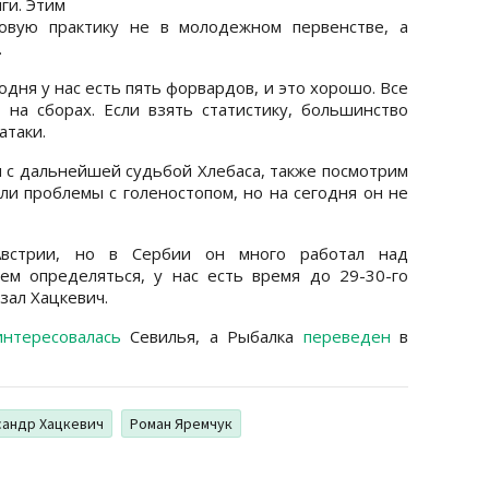
ги. Этим
овую практику не в молодежном первенстве, а
.
одня у нас есть пять форвардов, и это хорошо. Все
на сборах. Если взять статистику, большинство
атаки.
я с дальнейшей судьбой Хлебаса, также посмотрим
ли проблемы с голеностопом, но на сегодня он не
Австрии, но в Сербии он много работал над
ем определяться, у нас есть время до 29-30-го
азал Хацкевич.
интересовалась
Севилья, а Рыбалка
переведен
в
сандр Хацкевич
Роман Яремчук