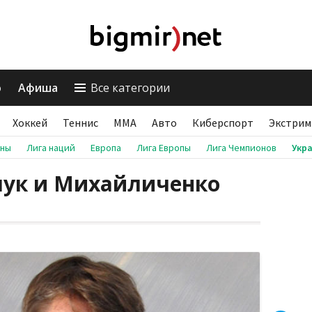
о
Афиша
Все категории
Хоккей
Теннис
ММА
Авто
Киберспорт
Экстрим
аны
Лига наций
Европа
Лига Европы
Лига Чемпионов
Укр
чук и Михайличенко