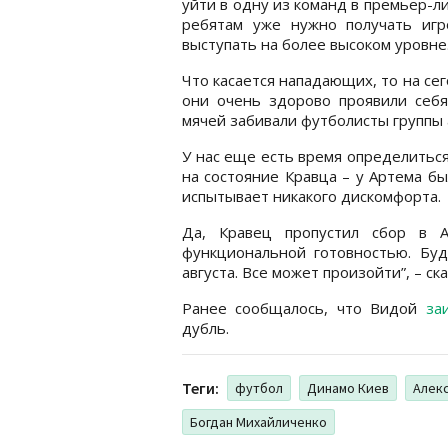
уйти в одну из команд в премьер-ли
ребятам уже нужно получать игр
выступать на более высоком уровне
Что касается нападающих, то на сег
они очень здорово проявили себя 
мячей забивали футболисты группы 
У нас еще есть время определитьс
на состояние Кравца – у Артема бы
испытывает никакого дискомфорта.
Да, Кравец пропустил сбор в 
функциональной готовностью. Буд
августа. Все может произойти”, – ск
Ранее сообщалось, что Видой
за
дубль.
Теги:
футбол
Динамо Киев
Алек
Богдан Михайличенко