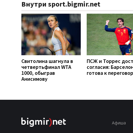
Внутри sport.bigmir.net
Свитолина шагнула в
ПСЖ и Торрес дос
четвертьфинал WTA
согласия: Барсело
1000, обыграв
готова к перегово
Анисимову
Афиша