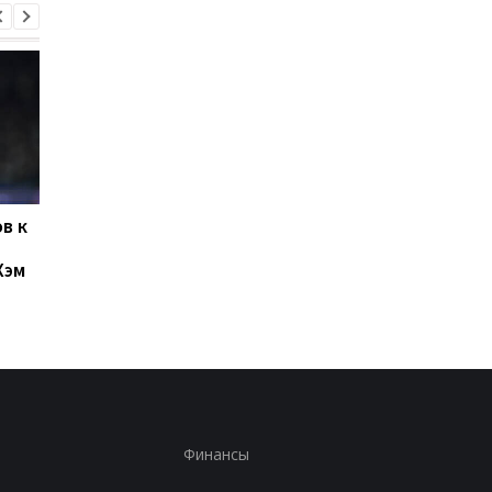
в к
Левый Берег и Кудровка
Буковина и Оболонь
не определили
завершили матч
Хэм
победителя
второго тура УПЛ
ничьей
Финансы