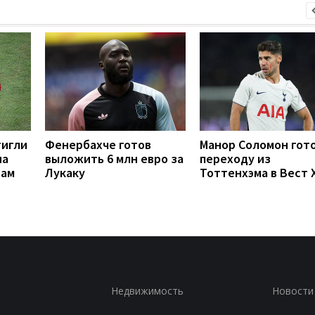
тигли
Фенербахче готов
Манор Соломон гото
на
выложить 6 млн евро за
переходу из
рам
Лукаку
Тоттенхэма в Вест 
Недвижимость
Новости