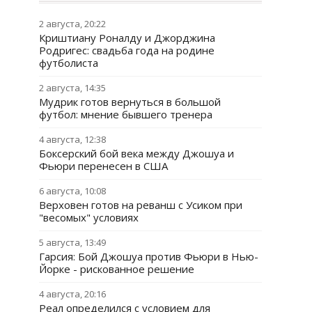
2 августа, 20:22
Криштиану Роналду и Джорджина
Родригес: свадьба года на родине
футболиста
2 августа, 14:35
Мудрик готов вернуться в большой
футбол: мнение бывшего тренера
4 августа, 12:38
Боксерский бой века между Джошуа и
Фьюри перенесен в США
6 августа, 10:08
Верховен готов на реванш с Усиком при
"весомых" условиях
5 августа, 13:49
Гарсия: Бой Джошуа против Фьюри в Нью-
Йорке - рискованное решение
4 августа, 20:16
Реал определился с условием для