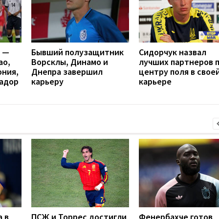
я —
Бывший полузащитник
Cидорчук назвал
ао,
Ворсклы, Динамо и
лучших партнеров 
ония,
Днепра завершил
центру поля в свое
вадор
карьеру
карьере
 в
ПСЖ и Торрес достигли
Фенербахче готов