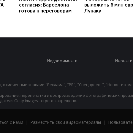
TA
согласия: Барселона
выложить 6 млн евр
готова к переговорам
Лукаку
Недвижимость
Новости
 отмеченные знаками "Реклама", "PR", "Спецпроект", "Новости комп
ирование, перепечатка и воспроизведение фотографических произ
ателя Getty Images - строго запрещено.
ться с нами
|
Разместить свои видеоматериалы
|
Пользовате