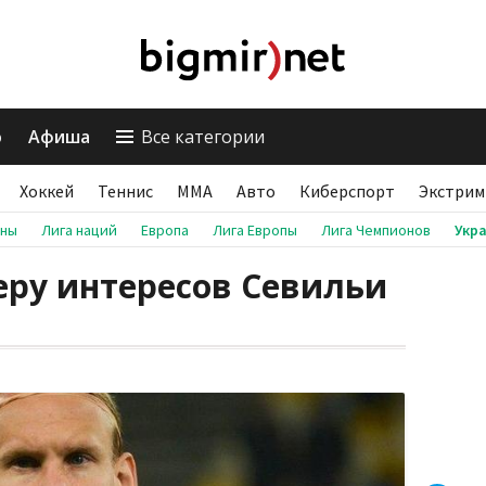
о
Афиша
Все категории
Хоккей
Теннис
ММА
Авто
Киберспорт
Экстрим
аны
Лига наций
Европа
Лига Европы
Лига Чемпионов
Укр
еру интересов Севильи