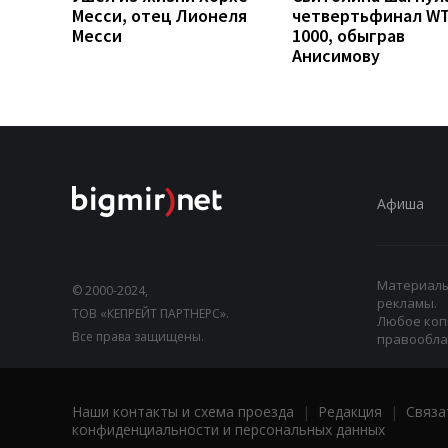
Месси, отец Лионеля
четвертьфинал W
Месси
1000, обыграв
Анисимову
Афиша
Материалы,
© 2000-2024,
рекламы.
ТОВ «КЕПРЕЙТ ПАРТНЕРС».
Любое коп
Все права защищены.
правооблад
Наши контакты и схема проезда
|
Редакция
|
Связа
конфиденциальности и персональных данных