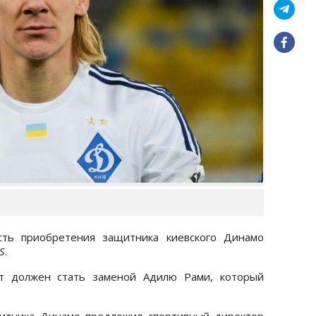
сть приобретения защитника киевского Динамо
S
.
ат должен стать заменой Адилю Рами, который
щитника Динамо предложил спортивный директор