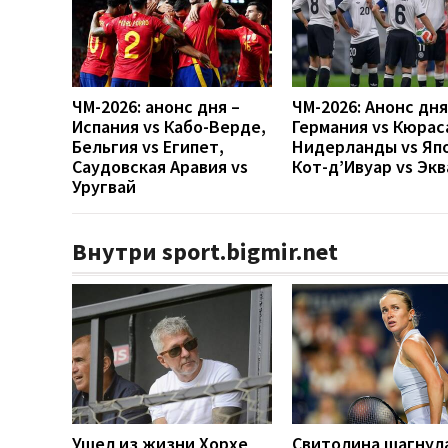
ЧМ-2026: анонс дня –
ЧМ-2026: Анонс дн
Испания vs Кабо-Верде,
Германия vs Кюрас
Бельгия vs Египет,
Нидерланды vs Яп
Саудовская Аравия vs
Кот-д’Ивуар vs Эк
Уругвай
Внутри sport.bigmir.net
Ушел из жизни Хорхе
Свитолина шагнула