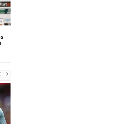
Вратарь Динамо
Севилья объявила о
по
рассказал о своем
расторжении
й
состоянии после
контракта с Иско
серьезной травмы
Манор Соломон готов к
Левый Берег и Кудр