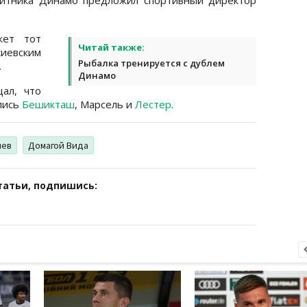
жет тот
Читай также:
иевским
Рыбалка тренируется с дублем
.
Динамо
ал, что
лись
Бешикташ
, Марсель и
Лестер
.
иев
Домагой Вида
татьи, подпишись: