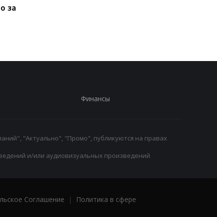
о за
переходу из
не определили
Тоттенхэма в Вест Хэм
победителя
Финансы
аний", "Актуально", "Промо", публикуются на правах
ведений и/или аудиовизуальных произведений
льское Соглашение
|
Политика в сфере