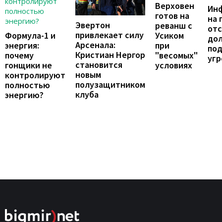
Верховен
Ин
готов на
на 
Эвертон
реванш с
отс
привлекает силу
Формула-1 и
Усиком
до
Арсенала:
энергия:
при
по
Кристиан Нергор
почему
"весомых"
угр
становится
гонщики не
условиях
новым
контролируют
полузащитником
полностью
клуба
энергию?