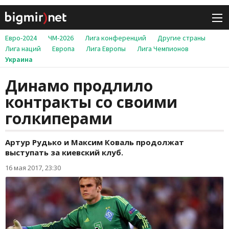
Евро-2024
ЧМ-2026
Лига конференций
Другие страны
Лига наций
Европа
Лига Европы
Лига Чемпионов
Украина
Динамо продлило
контракты со своими
голкиперами
Артур Рудько и Максим Коваль продолжат
выступать за киевский клуб.
16 мая 2017, 23:30