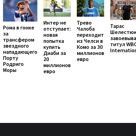
Интер не
Трево
Тарас
Рома в гонке
отступает:
Чалоба
Шелестю
за
новая
переходит
завоевыв
трансфером
попытка
из Челси в
титул WB
звездного
купить
Комо за 30
Internatio
нападающего
Диаби за
миллионов
Порту
20
евро
Родриго
миллионов
Моры
евро