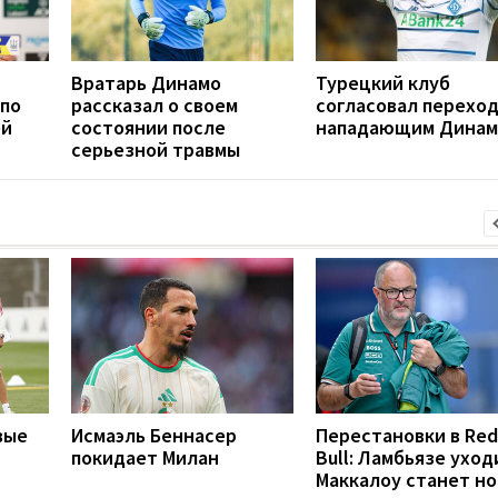
Вратарь Динамо
Турецкий клуб
 по
рассказал о своем
согласовал переход
ей
состоянии после
нападающим Динам
серьезной травмы
вые
Исмаэль Беннасер
Перестановки в Red
покидает Милан
Bull: Ламбьязе уход
Маккалоу станет н