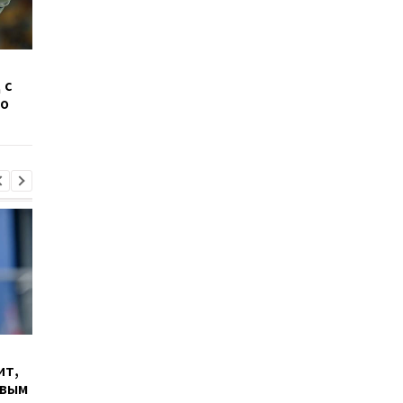
Очередной гол
Бывший нападающи
 с
Цыганкова принес
Динамо завершил
о
Динамо минимальную
карьеру в 31 год
победу над Вересом
Гранада расторгает
Милан ведет
ит,
контракт с вратарем
переговоры о
овым
Люкой Зиданом
возвращении Леанд