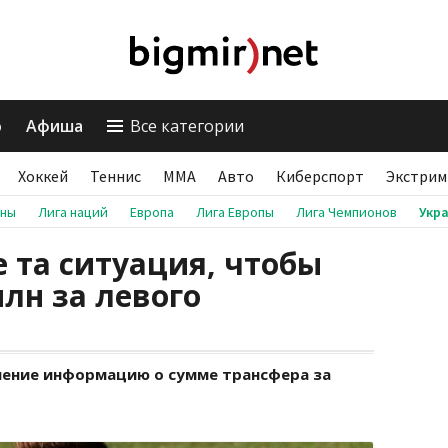
о
Афиша
Все категории
Хоккей
Теннис
ММА
Авто
Киберспорт
Экстрим
аны
Лига наций
Европа
Лига Европы
Лига Чемпионов
Укр
е та ситуация, чтобы
млн за левого
нение информацию о сумме трансфера за