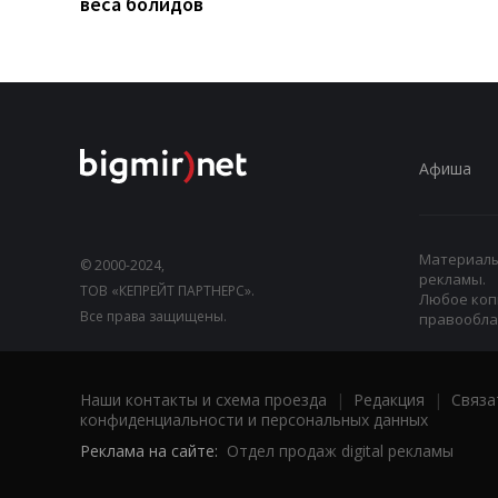
веса болидов
Афиша
Материалы,
© 2000-2024,
рекламы.
ТОВ «КЕПРЕЙТ ПАРТНЕРС».
Любое коп
Все права защищены.
правооблад
Наши контакты и схема проезда
|
Редакция
|
Связа
конфиденциальности и персональных данных
Реклама на сайте:
Отдел продаж digital рекламы