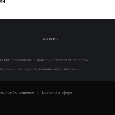
ром
Паредеса в Серию А
Финансы
аний", "Актуально", "Промо", публикуются на правах
ведений и/или аудиовизуальных произведений
льское Соглашение
|
Политика в сфере