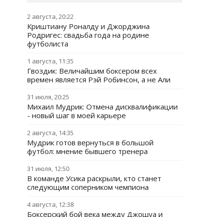
2 августа, 20:22
Криштиану Роналду и Джорджина
Родригес: свадьба года на родине
футболиста
1 августа, 11:35
Гвоздик: Величайшим боксером всех
времен является Рэй Робинсон, а не Али
31 июля, 20:25
Михаил Мудрик: Отмена дисквалификации
- новый шаг в моей карьере
2 августа, 14:35
Мудрик готов вернуться в большой
футбол: мнение бывшего тренера
31 июля, 12:50
В команде Усика раскрыли, кто станет
следующим соперником чемпиона
4 августа, 12:38
Боксерский бой века между Джошуа и