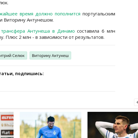
люк.
ижайшее время должно пополнится
португальским
и Виторину Антунешом.
 трансфера Антунеша в Динамо
составила 6 млн
у. Плюс 2 млн - в зависимости от результатов.
итрий Селюк
Виторину Антунеш
татьи, подпишись: