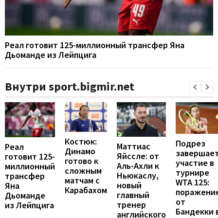
Реал готовит 125-миллионный трансфер Яна
Дьоманде из Лейпцига
Внутри sport.bigmir.net
Костюк:
Подрез
Маттиас
Реал
Динамо
завершае
Яйссле: от
готовит 125-
готово к
участие в
Аль-Ахли к
миллионный
сложным
турнире
Ньюкаслу,
трансфер
матчам с
WTA 125:
новый
Яна
Карабахом
поражени
главный
Дьоманде
от
тренер
из Лейпцига
Бандекки 
английского