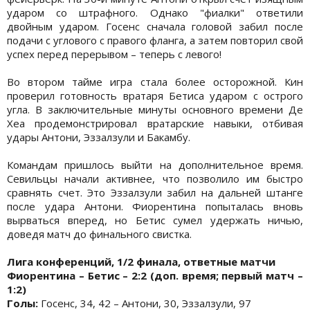
ударом со штрафного. Однако "фиалки" ответили
двойным ударом. Госенс сначала головой забил после
подачи с углового с правого фланга, а затем повторил свой
успех перед перерывом – теперь с левого!
Во втором тайме игра стала более осторожной. Кин
проверил готовность вратаря Бетиса ударом с острого
угла. В заключительные минуты основного времени Де
Хеа продемонстрировал вратарские навыки, отбивая
удары Антони, Эззалзули и Бакамбу.
Командам пришлось выйти на дополнительное время.
Севильцы начали активнее, что позволило им быстро
сравнять счет. Это Эззалзули забил на дальней штанге
после удара Антони. Фиорентина попыталась вновь
вырваться вперед, но Бетис сумел удержать ничью,
доведя матч до финального свистка.
Лига конференций, 1/2 финала, ответные матчи
Фиорентина – Бетис – 2:2 (доп. время; первый матч –
1:2)
Голы:
Госенс, 34, 42 – Антони, 30, Эззалзули, 97