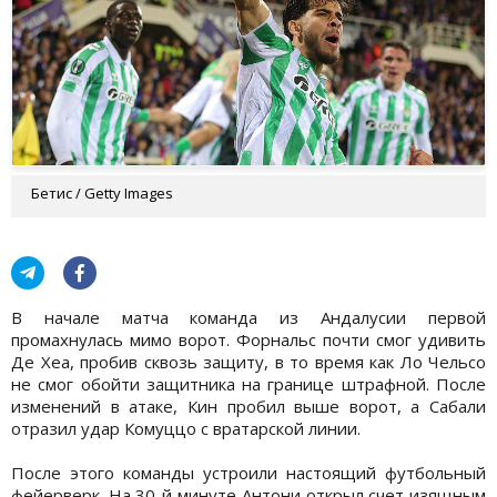
Бетис / Getty Images
В начале матча команда из Андалусии первой
промахнулась мимо ворот. Форнальс почти смог удивить
Де Хеа, пробив сквозь защиту, в то время как Ло Чельсо
не смог обойти защитника на границе штрафной. После
изменений в атаке, Кин пробил выше ворот, а Сабали
отразил удар Комуццо с вратарской линии.
После этого команды устроили настоящий футбольный
фейерверк. На 30-й минуте Антони открыл счет изящным