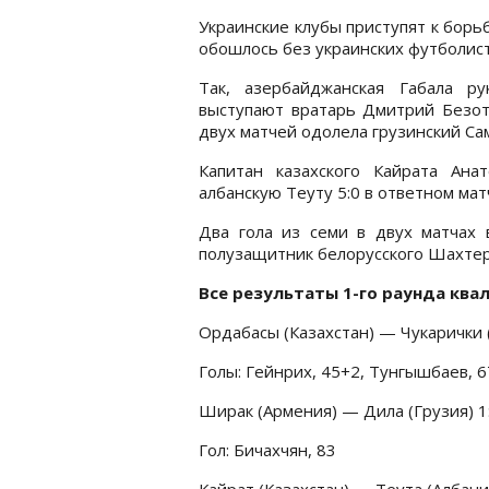
Украинские клубы приступят к борьб
обошлось без украинских футболист
Так, азербайджанская Габала р
выступают вратарь Дмитрий Безот
двух матчей одолела грузинский Сам
Капитан казахского Кайрата Ан
албанскую Теуту 5:0 в ответном ма
Два гола из семи в двух матчах 
полузащитник белорусского Шахтер
Все результаты 1-го раунда кв
Ордабасы (Казахстан) — Чукарички (
Голы: Гейнрих, 45+2, Тунгышбаев, 6
Ширак (Армения) — Дила (Грузия) 1:0
Гол: Бичахчян, 83
Кайрат (Казахстан) — Теута (Албания