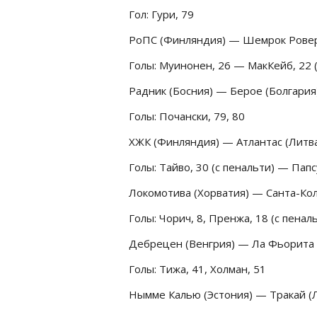
Гол: Гури, 79
РоПС (Финляндия) — Шемрок Роверс 
Голы: Муинонен, 26 — МакКейб, 22 (
Радник (Босния) — Берое (Болгария)
Голы: Почански, 79, 80
ХЖК (Финляндия) — Атлантас (Литва)
Голы: Тайво, 30 (с пенальти) — Папс
Локомотива (Хорватия) — Санта-Кол
Голы: Чорич, 8, Пренжа, 18 (с пенал
Дебрецен (Венгрия) — Ла Фьорита (
Голы: Тижа, 41, Холман, 51
Нымме Калью (Эстония) — Тракай (Ли