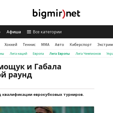
о
Афиша
Все категории
Хоккей
Теннис
ММА
Авто
Киберспорт
Экстрим
аны
Лига наций
Европа
Лига Европы
Лига Чемпионов
Укр
мощук и Габала
ой раунд
нд квалификации еврокубковых турниров.