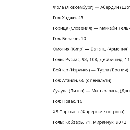
Фола (Люксембург) — Абердин (Шотл
Гол: Хаджи, 45
Горица (Словения) — Маккаби Тель-А
Гол: Бенаюн, 10
Омония (Кипр) — Бананц (Армения) 4
Голы: Русиас, 93, 108, Дербишир, 1
Бейтар (Израиля) — Тузла (Босния) 
Гол: Атзили, 66 (с пенальти)
Судува (Литва) — Митьюлланд (Дани
Гол: Новак, 16
ХБ Торсхавн (Фарерские острова) — 
Голы: Кобзарь, 71, Миранчук, 90+2