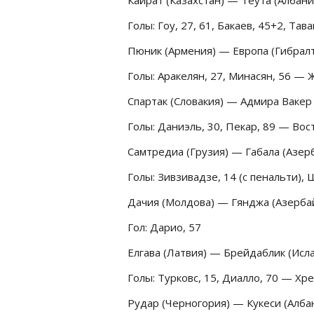
Голы: Гоу, 27, 61, Бакаев, 45+2, Тав
Пюник (Армения) — Европа (Гибралта
Голы: Аракелян, 27, Минасян, 56 — 
Спартак (Словакия) — Адмира Вакер 
Голы: Даниэль, 30, Пекар, 89 — Вос
Самтредиа (Грузия) — Габала (Азерб
Голы: Зивзивадзе, 14 (с пенальти),
Дачия (Молдова) — Гянджа (Азербай
Гол: Дарио, 57
Елгава (Латвия) — Брейдаблик (Исла
Голы: Турковс, 15, Диалло, 70 — Хре
Рудар (Черногория) — Кукеси (Албан