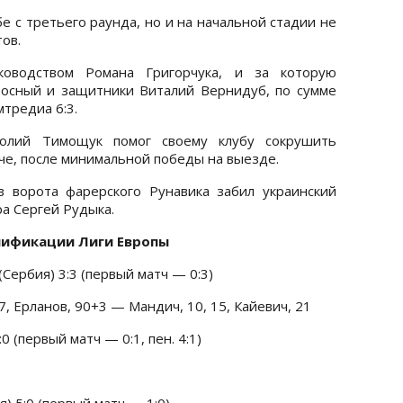
е с третьего раунда, но и на начальной стадии не
ов.
уководством Романа Григорчука, и за которую
осный и защитники Виталий Вернидуб, по сумме
тредиа 6:3.
атолий Тимощук помог своему клубу сокрушить
тче, после минимальной победы на выезде.
в ворота фарерского Рунавика забил украинский
а Сергей Рудыка.
алификации Лиги Европы
Сербия) 3:3 (первый матч — 0:3)
7, Ерланов, 90+3 — Мандич, 10, 15, Кайевич, 21
 (первый матч — 0:1, пен. 4:1)
) 5:0 (первый матч — 1:0)