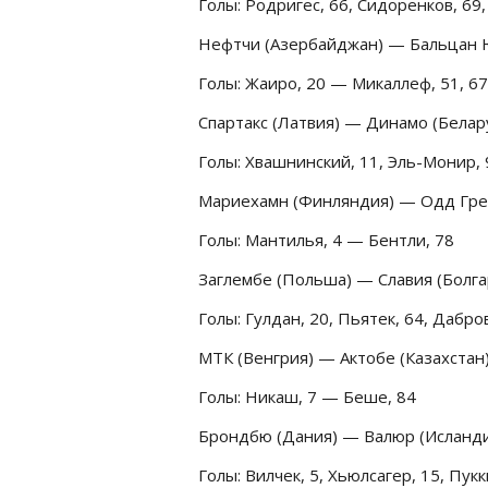
Голы: Родригес, 66, Сидоренков, 69
Нефтчи (Азербайджан) — Бальцан Юв
Голы: Жаиро, 20 — Микаллеф, 51, 67
Спартакс (Латвия) — Динамо (Белару
Голы: Хвашнинский, 11, Эль-Монир,
Мариехамн (Финляндия) — Одд Гренл
Голы: Мантилья, 4 — Бентли, 78
Заглембе (Польша) — Славия (Болгар
Голы: Гулдан, 20, Пьятек, 64, Дабро
МТК (Венгрия) — Актобе (Казахстан)
Голы: Никаш, 7 — Беше, 84
Брондбю (Дания) — Валюр (Исландия
Голы: Вилчек, 5, Хьюлсагер, 15, Пукк