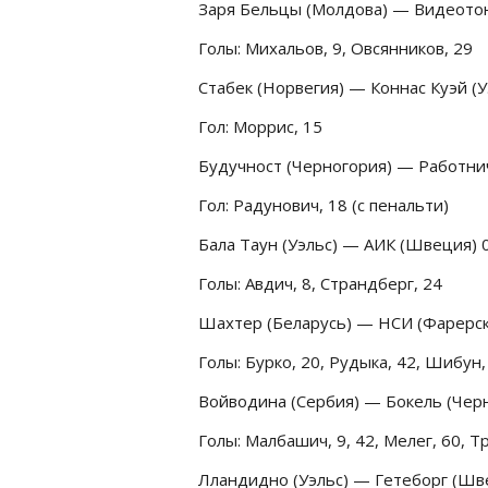
Заря Бельцы (Молдова) — Видеотон 
Голы: Михальов, 9, Овсянников, 29
Стабек (Норвегия) — Коннас Куэй (Уэ
Гол: Моррис, 15
Будучност (Черногория) — Работнич
Гол: Радунович, 18 (с пенальти)
Бала Таун (Уэльс) — АИК (Швеция) 0
Голы: Авдич, 8, Страндберг, 24
Шахтер (Беларусь) — НСИ (Фарерски
Голы: Бурко, 20, Рудыка, 42, Шибун,
Войводина (Сербия) — Бокель (Черн
Голы: Малбашич, 9, 42, Мелег, 60, Тр
Лландидно (Уэльс) — Гетеборг (Шве