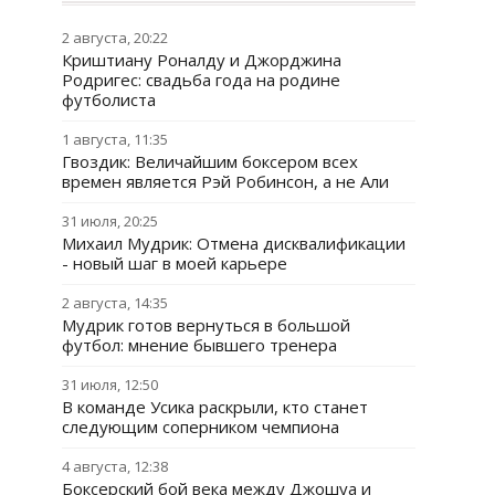
2 августа, 20:22
Криштиану Роналду и Джорджина
Родригес: свадьба года на родине
футболиста
1 августа, 11:35
Гвоздик: Величайшим боксером всех
времен является Рэй Робинсон, а не Али
31 июля, 20:25
Михаил Мудрик: Отмена дисквалификации
- новый шаг в моей карьере
2 августа, 14:35
Мудрик готов вернуться в большой
футбол: мнение бывшего тренера
31 июля, 12:50
В команде Усика раскрыли, кто станет
следующим соперником чемпиона
4 августа, 12:38
Боксерский бой века между Джошуа и