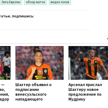
Лига Европы
обзор матча
видео голов
татьи, подпишись:
я —
Шахтер объявил о
Арсенал прислал
ао,
подписании
Шахтеру новое
ония,
венесуэльского
предложение по
вадор
нападающего
Мудрику