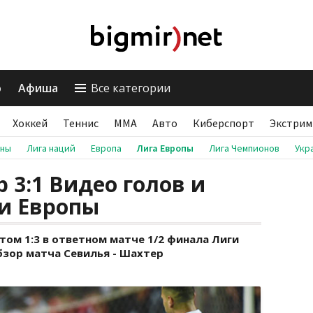
о
Афиша
Все категории
Хоккей
Теннис
ММА
Авто
Киберспорт
Экстрим
аны
Лига наций
Европа
Лига Европы
Лига Чемпионов
Укр
 3:1 Видео голов и
ги Европы
том 1:3 в ответном матче 1/2 финала Лиги
бзор матча Севилья - Шахтер