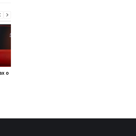
ах о
Ливерпуль и ПСЖ: битва
ФИФА поддерживае
за Барколя
Инфантино, несмот
продолжается, цена
на скандалы: планы 
вопроса - 150
будущее и защита
миллионов евро
репутации