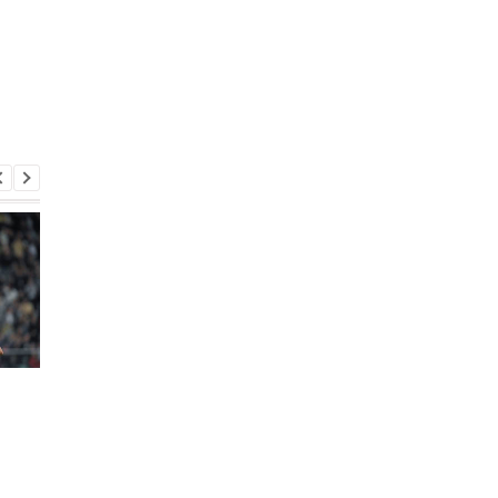
Шахтер установил цену
Легионер Шахтера
на своего защитника
останется в
для Интернасьонала
бразильском клубе 
на год