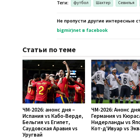
Теги:
футбол
Шахтер
Севилья
Не пропусти другие интересные с
bigmir)net в facebook
Статьи по теме
ЧМ-2026: анонс дня –
ЧМ-2026: Анонс дн
Испания vs Кабо-Верде,
Германия vs Кюрас
Бельгия vs Египет,
Нидерланды vs Яп
Саудовская Аравия vs
Кот-д’Ивуар vs Эк
Уругвай