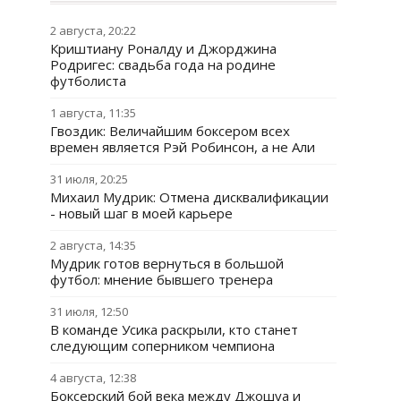
2 августа, 20:22
Криштиану Роналду и Джорджина
Родригес: свадьба года на родине
футболиста
1 августа, 11:35
Гвоздик: Величайшим боксером всех
времен является Рэй Робинсон, а не Али
31 июля, 20:25
Михаил Мудрик: Отмена дисквалификации
- новый шаг в моей карьере
2 августа, 14:35
Мудрик готов вернуться в большой
футбол: мнение бывшего тренера
31 июля, 12:50
В команде Усика раскрыли, кто станет
следующим соперником чемпиона
4 августа, 12:38
Боксерский бой века между Джошуа и