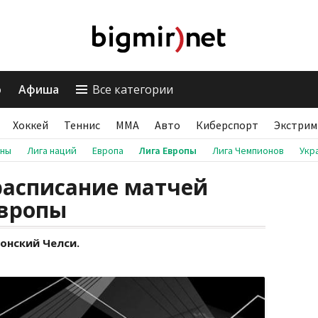
о
Афиша
Все категории
Хоккей
Теннис
ММА
Авто
Киберспорт
Экстрим
аны
Лига наций
Европа
Лига Европы
Лига Чемпионов
Укр
расписание матчей
Европы
онский Челси.