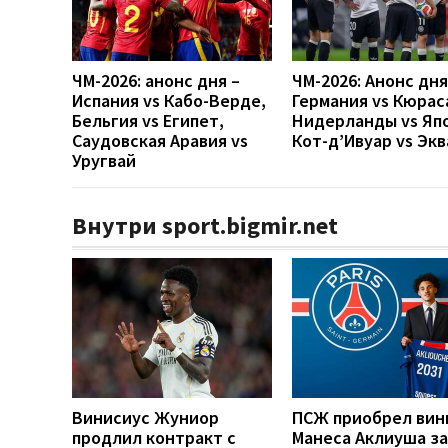
ЧМ-2026: анонс дня –
ЧМ-2026: Анонс дн
Испания vs Кабо-Верде,
Германия vs Кюрас
Бельгия vs Египет,
Нидерланды vs Яп
Саудовская Аравия vs
Кот-д’Ивуар vs Эк
Уругвай
Внутри sport.bigmir.net
Винисиус Жуниор
ПСЖ приобрел вин
продлил контракт с
Манеса Аклиуша за