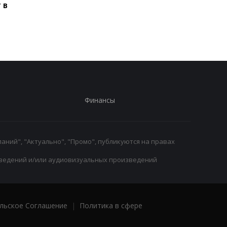
 в
потенциальные
главное достижени
соперники
Финансы
аний", "Актуально", "Промо", публикуются на правах
ведений и/или аудиовизуальных произведений
льское Соглашение
|
Политика в сфере