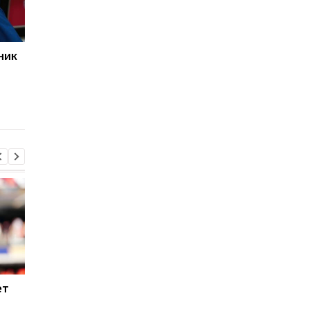
ник
Челси начал
Челси определился 
переговоры о
приоритетной целью
структуре выплат за
летнее трансферно
Фернандеса
окно
ет
Паркер готов вернуться
Макс Ферстаппен:
на ринг: планы и
Рождение дочери - 