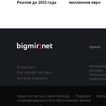
Реалом до 2032 года
миллионов евро
Афиша
Материалы,
© 2000-2024,
рекламы.
ТОВ «КЕПРЕЙТ ПАРТНЕРС».
Любое коп
Все права защищены.
правооблад
Наши контакты и схема проезда
|
Редакция
|
Связа
конфиденциальности и персональных данных