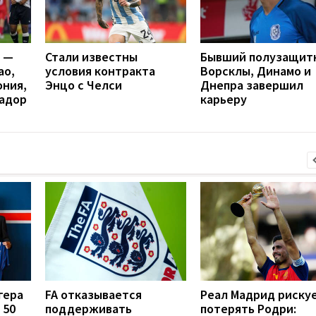
я —
Стали известны
Бывший полузащит
ао,
условия контракта
Ворсклы, Динамо и
ония,
Энцо с Челси
Днепра завершил
вадор
карьеру
гера
FA отказывается
Реал Мадрид риску
 50
поддерживать
потерять Родри: