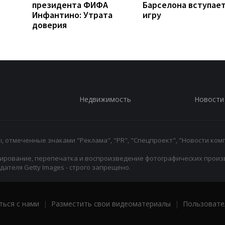
президента ФИФА
Барселона вступает
Инфантино: Утрата
игру
доверия
Недвижимость
Новости
 отмеченные знаками "Реклама", "PR", "Спецпроект", "Новости комп
ирование, перепечатка и воспроизведение фотографических произ
ателя Getty Images - строго запрещено.
ться с нами
|
Разместить свои видеоматериалы
|
Пользовате