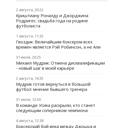
2 августа, 20:22
Криштиану Роналду и Джорджина
Родригес: свадьба года на родине
футболиста
1 августа, 11:35
Гвоздик: Величайшим боксером всех
времен является Рэй Робинсон, а не Али
31 июля, 20:25
Михаил Мудрик: Отмена дисквалификации
- новый шаг в моей карьере
2 августа, 14:35
Мудрик готов вернуться в большой
футбол: мнение бывшего тренера
31 июля, 12:50
В команде Усика раскрыли, кто станет
следующим соперником чемпиона
4 августа, 12:38
Боксерский бой века между Джошуа и