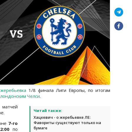
 жеребьевка
1/8 финала Лиги Европы, по итогам
 лондонским Челси
.
е матчей
Читай также:
е.
Хацкевич - о жеребьевке ЛЕ:
Фавориты существуют только на
доне
7-го
бумаге
2:00
по