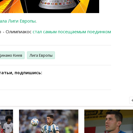
нала Лиги Европы
.
о - Олимпиакос
стал самым посещаемым поединком
Динамо Киев
Лига Европы
татьи, подпишись: