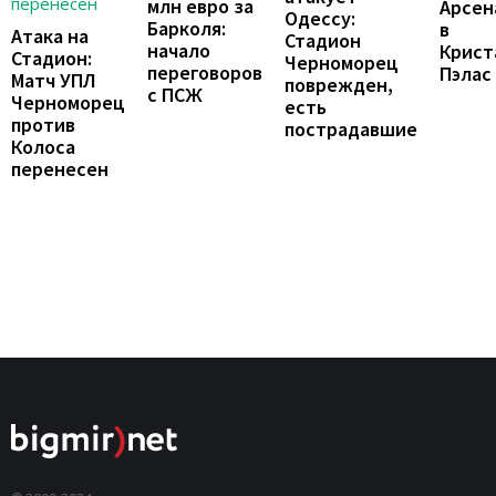
млн евро за
Арсен
Одессу:
Барколя:
в
Атака на
Стадион
начало
Крист
Стадион:
Черноморец
переговоров
Пэлас
Матч УПЛ
поврежден,
с ПСЖ
Черноморец
есть
против
пострадавшие
Колоса
перенесен