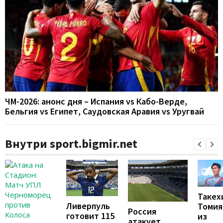
ЧМ-2026: анонс дня – Испания vs Кабо-Верде,
Бельгия vs Египет, Саудовская Аравия vs Уругвай
Внутри sport.bigmir.net
Такех
Ливерпуль
Томия
Россия
готовит 115
из
атакует