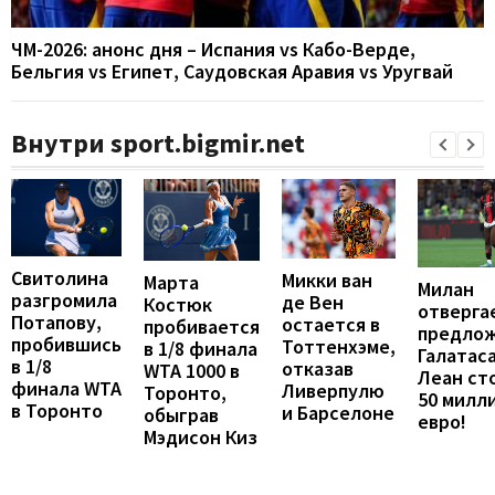
ЧМ-2026: анонс дня – Испания vs Кабо-Верде,
Бельгия vs Египет, Саудовская Аравия vs Уругвай
Внутри sport.bigmir.net
Свитолина
Микки ван
Марта
Милан
разгромила
де Вен
Костюк
отверга
Потапову,
остается в
пробивается
предло
пробившись
Тоттенхэме,
в 1/8 финала
Галатаса
в 1/8
отказав
WTA 1000 в
Леан ст
финала WTA
Ливерпулю
Торонто,
50 милл
в Торонто
и Барселоне
обыграв
евро!
Мэдисон Киз