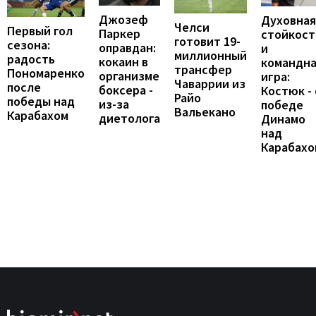
Джозеф
Духовная
Челси
Первый гол
Паркер
стойкост
готовит 19-
сезона:
оправдан:
и
миллионный
радость
кокаин в
командн
трансфер
Пономаренко
организме
игра:
Чаваррии из
после
боксера -
Костюк - 
Райо
победы над
из-за
победе
Вальекано
Карабахом
диетолога
Динамо
над
Карабахо