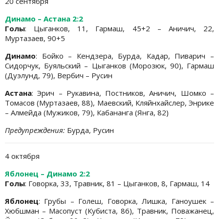
20 сентября
Динамо – Астана 2:2
Голы
: Цыганков, 11, Гармаш, 45+2 – Аничич, 22,
Муртазаев, 90+5
Динамо
: Бойко – Кендзера, Бурда, Кадар, Пиварич –
Сидорчук, Буяльский – Цыганков (Морозюк, 90), Гармаш
(Дуэлунд, 79), Вербич – Русин
Астана
: Эрич – Рукавина, Постников, Аничич, Шомко –
Томасов (Муртазаев, 88), Маевский, Кляйнхайслер, Энрике
– Алмейда (Мужиков, 79), Кабананга (Янга, 82)
Предупреждения:
Бурда, Русин
4 октября
Яблонец – Динамо 2:2
Голы
: Говорка, 33, Травник, 81 – Цыганков, 8, Гармаш, 14
Яблонец
: Грубы – Голеш, Говорка, Лишка, Ганоушек –
Хюбшман – Масопуст (Кубиста, 86), Травник, Поважанец,