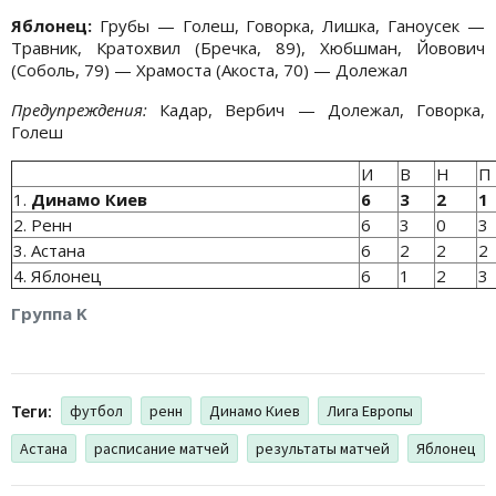
Яблонец:
Грубы — Голеш, Говорка, Лишка, Ганоусек —
Травник, Кратохвил (Бречка, 89), Хюбшман, Йовович
(Соболь, 79) — Храмоста (Акоста, 70) — Долежал
Предупреждения:
Кадар, Вербич — Долежал, Говорка,
Голеш
И
В
Н
П
1.
Динамо Киев
6
3
2
1
2. Ренн
6
3
0
3
3. Астана
6
2
2
2
4. Яблонец
6
1
2
3
Группа K
Теги:
футбол
ренн
Динамо Киев
Лига Европы
Астана
расписание матчей
результаты матчей
Яблонец