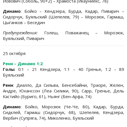
Йовович (Соболь, 90+2) – Храмоста (Икауниекс, 78)
Динамо
: Бойко – Кендзера, Бурда, Кадар, Пиварич –
Сидорчук, Буяльский (Шепелев, 79) – Морозюк, Гармаш,
Цыганков – Беседин
Предупреждения:
Голеш, Поважанец – Морозюк,
Буяльский, Пиварич
25 октября
Ренн – Динамо 1:2
Голы
: 0:1 – 21 Кендзера, 1:1 – 40 Гренье, 1:2 – 89
Буяльский
Ренн
: Диалло, Да Сильва, Бенсебайни, Траоре, Желен,
Андре, Юханссон (Леа Силики, 90), Сарр, Гренье, Дель
Кастийо (Буриго, 61), Ньянг (Бен-Арфа, 74)
Динамо
: Бойко, Морозюк (Че-Че, 80), Кадар, Бурда,
Сидклей, Гармаш (Сидорчук, 68), Шепелев, Кендзера,
Вербич (Супряга, 74), Миколенко, Буяльский