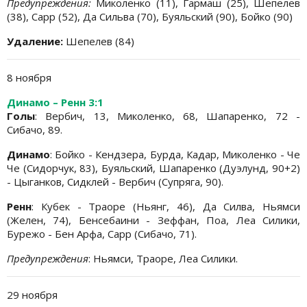
Предупреждения:
Миколенко (11), Гармаш (25), Шепелев
(38), Сарр (52), Да Сильва (70), Буяльский (90), Бойко (90)
Удаление:
Шепелев (84)
8 ноября
Динамо – Ренн 3:1
Голы
: Вербич, 13, Миколенко, 68, Шапаренко, 72 -
Сибачо, 89.
Динамо
: Бойко - Кендзера, Бурда, Кадар, Миколенко - Че
Че (Сидорчук, 83), Буяльский, Шапаренко (Дуэлунд, 90+2)
- Цыганков, Сидклей - Вербич (Супряга, 90).
Ренн
: Кубек - Траоре (Ньянг, 46), Да Силва, Ньямси
(Желен, 74), Бенсебаини - Зеффан, Поа, Леа Силики,
Бурежо - Бен Арфа, Сарр (Сибачо, 71).
Предупреждения
: Ньямси, Траоре, Леа Силики.
29 ноября