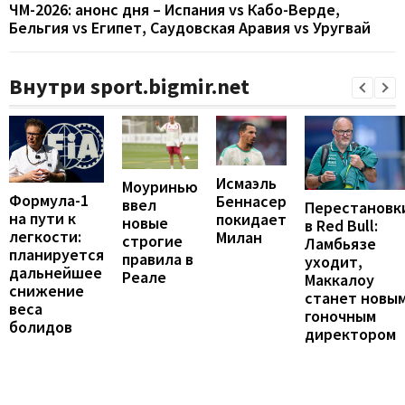
ЧМ-2026: анонс дня – Испания vs Кабо-Верде,
Бельгия vs Египет, Саудовская Аравия vs Уругвай
Внутри sport.bigmir.net
Исмаэль
Моуринью
Формула-1
Беннасер
ввел
Перестановк
на пути к
покидает
новые
в Red Bull:
легкости:
Милан
строгие
Ламбьязе
планируется
правила в
уходит,
дальнейшее
Реале
Маккалоу
снижение
станет новы
веса
гоночным
болидов
директором