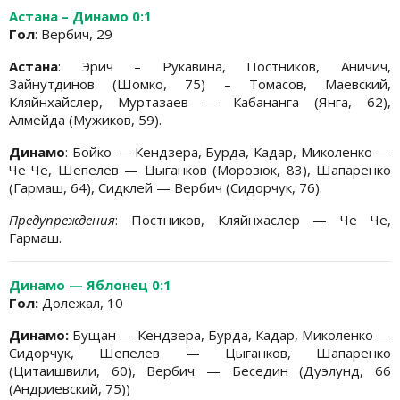
Астана – Динамо 0:1
Гол
: Вербич, 29
Астана
: Эрич – Рукавина, Постников, Аничич,
Зайнутдинов (Шомко, 75) – Томасов, Маевский,
Кляйнхайслер, Муртазаев — Кабананга (Янга, 62),
Алмейда (Мужиков, 59).
Динамо
: Бойко — Кендзера, Бурда, Кадар, Миколенко —
Че Че, Шепелев — Цыганков (Морозюк, 83), Шапаренко
(Гармаш, 64), Сидклей — Вербич (Сидорчук, 76).
Предупреждения
: Постников, Кляйнхаслер — Че Че,
Гармаш.
Динамо — Яблонец 0:1
Гол:
Долежал, 10
Динамо:
Бущан — Кендзера, Бурда, Кадар, Миколенко —
Сидорчук, Шепелев — Цыганков, Шапаренко
(Цитаишвили, 60), Вербич — Беседин (Дуэлунд, 66
(Андриевский, 75))