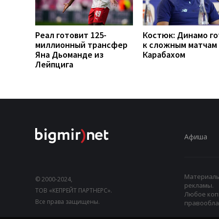
Реал готовит 125-
Костюк: Динамо г
миллионный трансфер
к сложным матчам 
Яна Дьоманде из
Карабахом
Лейпцига
Афиша
Материалы,
© 2000-2024,
рекламы.
ТОВ «КЕПРЕЙТ ПАРТНЕРС».
Любое коп
Все права защищены.
правооблад