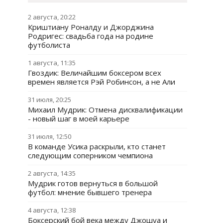
2 августа, 20:22
Криштиану Роналду и Джорджина
Родригес: свадьба года на родине
футболиста
1 августа, 11:35
Гвоздик: Величайшим боксером всех
времен является Рэй Робинсон, а не Али
31 июля, 20:25
Михаил Мудрик: Отмена дисквалификации
- новый шаг в моей карьере
31 июля, 12:50
В команде Усика раскрыли, кто станет
следующим соперником чемпиона
2 августа, 14:35
Мудрик готов вернуться в большой
футбол: мнение бывшего тренера
4 августа, 12:38
Боксерский бой века между Джошуа и