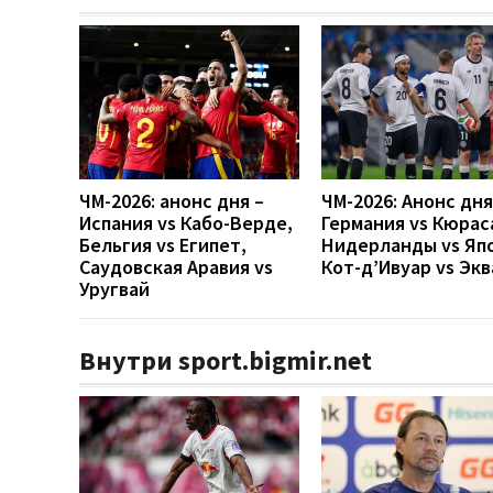
ЧМ-2026: анонс дня –
ЧМ-2026: Анонс дн
Испания vs Кабо-Верде,
Германия vs Кюрас
Бельгия vs Египет,
Нидерланды vs Яп
Саудовская Аравия vs
Кот-д’Ивуар vs Эк
Уругвай
Внутри sport.bigmir.net