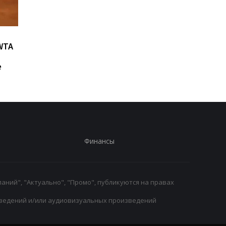
Возвращение Мудрика в
Джозеф Паркер:
WTA
Челси: Алонсо радует
отмена
восторг и поддержка
дисквалификации и
е
возвращение на рин
Финансы
аний", "Актуально", "Промо", публикуются на правах
ведений и/или аудиовизуальных произведений