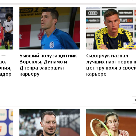
я —
Бывший полузащитник
Cидорчук назвал
ао,
Ворсклы, Динамо и
лучших партнеров 
ония,
Днепра завершил
центру поля в свое
вадор
карьеру
карьере