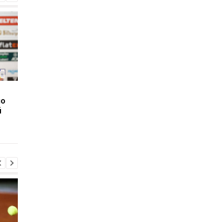
Вратарь Динамо
Турецкий клуб
по
рассказал о своем
согласовал переход 
й
состоянии после
нападающим Динам
серьезной травмы