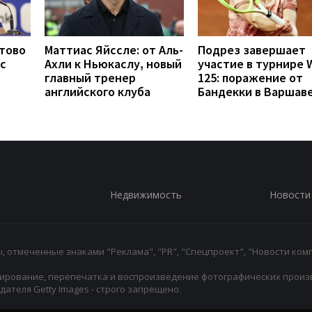
отово
Маттиас Яйссле: от Аль-
Подрез завершает
с
Ахли к Ньюкаслу, новый
участие в турнире 
главный тренер
125: поражение от
английского клуба
Бандекки в Варшав
Недвижимость
Новости
 отмеченные знаками "Реклама", "PR", "Спецпроект", "Новости комп
ирование, перепечатка и воспроизведение фотографических произ
ателя Getty Images - строго запрещено.