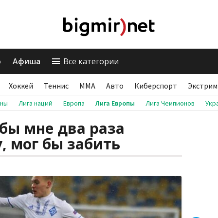
о
Афиша
Все категории
Хоккей
Теннис
ММА
Авто
Киберспорт
Экстрим
аны
Лига наций
Европа
Лига Европы
Лига Чемпионов
Укр
 бы мне два раза
, мог бы забить