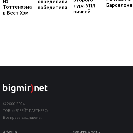
из
определили
Барселоне
тура УПЛ
Тоттенхэма
победителя
ничьей
в Вест Хэм
© 2000-2024,
ТОВ «КЕПРЕЙТ ПАРТНЕРС».
Все права защищены.
Афиша
Недвижимость