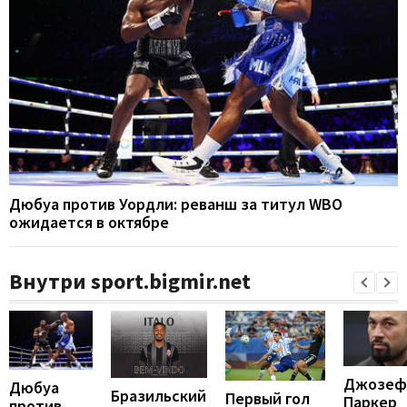
Дюбуа против Уордли: реванш за титул WBO
ожидается в октябре
Внутри sport.bigmir.net
Джозеф
Дюбуа
Бразильский
Первый гол
Паркер
против