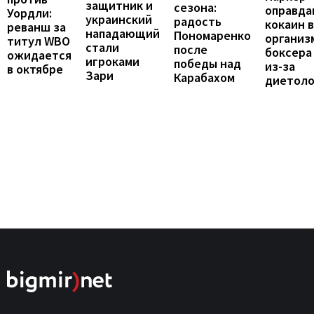
защитник и
сезона:
оправда
Уордли:
украинский
радость
кокаин в
реванш за
нападающий
Пономаренко
организ
титул WBO
стали
после
боксера 
ожидается
игроками
победы над
из-за
в октябре
Зари
Карабахом
диетоло