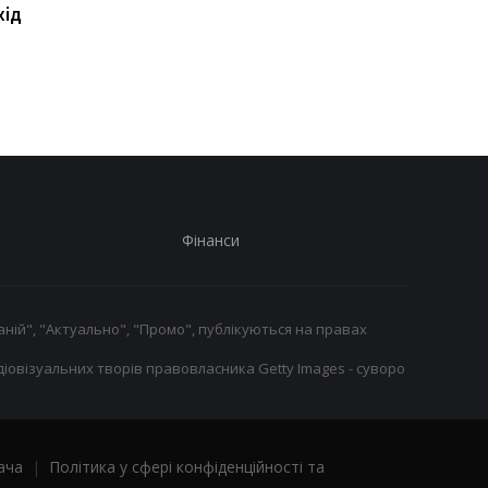
хід
контракт із воротарем
повертається до гри
Лукою Зіданом
підготовка до новог
сезону в Реалі
розпочалася
Фінанси
ній", "Актуально", "Промо", публікуються на правах
іовізуальних творів правовласника Getty Images - суворо
ача
|
Політика у сфері конфіденційності та