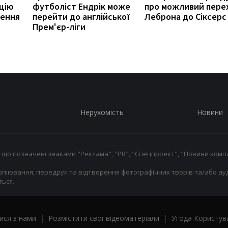
цію
футболіст Ендрік може
про можливий пере
ження
перейти до англійської
Леброна до Сіксерс
Прем'єр-ліги
Нерухомість
Новини
 що позначені знаками "Реклама", "PR", "Спецпроект", "Новини компа
опіювання, передрук та відтворення фотографічних творів та/або ауд
ься.
ися з нами
|
Розмістити свої відеоматеріали
|
Угода Користув