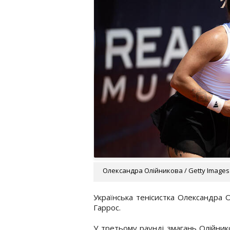
Олександра Олійникова / Getty Images
Українська тенісистка Олександра О
Гаррос.
У третьому раунді змагань Олійнико