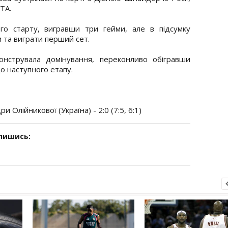
TA.
го старту, вигравши три гейми, але в підсумку
 та виграти перший сет.
нструвала домінування, переконливо обігравши
о наступного етапу.
Олійникової (Україна) - 2:0 (7:5, 6:1)
дпишись: