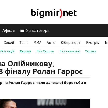
Афіша
Усі категорії
Хокей
Теніс
ММА
Авто
Кіберспорт
Екстрім
І
Ліга націй
Європа
Ліга Європи
Ліга чемпіонів
Україна
а Олійникову,
8 фіналу Ролан Гаррос
 на Ролан Гаррос після запеклої боротьби в