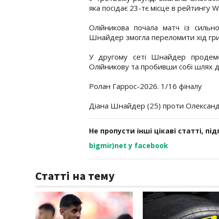
яка посідає 23-тє місце в рейтингу W
Олійникова почала матч із сильно
Шнайдер змогла переломити хід гри
У другому сеті Шнайдер продемо
Олійникову та пробивши собі шлях д
Ролан Гаррос-2026. 1/16 фіналу
Діана Шнайдер (25) проти Олександри 
Не пропусти інші цікаві статті, пі
bigmir)net у facebook
Статті на тему