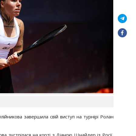
лійникова завершила свій виступ на турнірі Ролан
ва зустрілася на корті з Діаною Шнайдер із Росії,