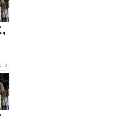
у
Леганес підписує
Тібо Куртуа
хід
контракт із воротарем
повертається до гри
Лукою Зіданом
підготовка до новог
сезону в Реалі
розпочалася
у
Леганес підписує
Тібо Куртуа