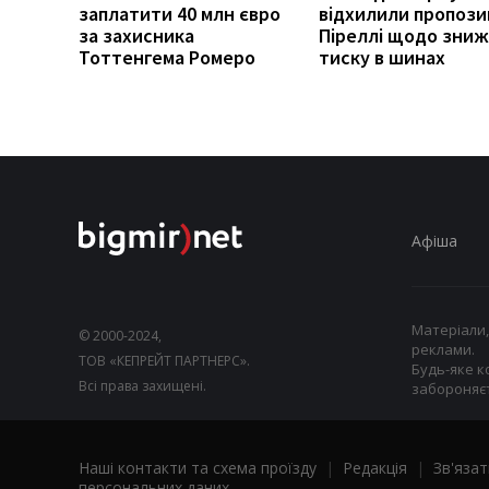
заплатити 40 млн євро
відхилили пропози
за захисника
Піреллі щодо зни
Тоттенгема Ромеро
тиску в шинах
Афіша
Матеріали,
© 2000-2024,
реклами.
ТОВ «КЕПРЕЙТ ПАРТНЕРС».
Будь-яке к
Всі права захищені.
забороняєт
Наші контакти та схема проїзду
|
Редакція
|
Зв'язат
персональних даних