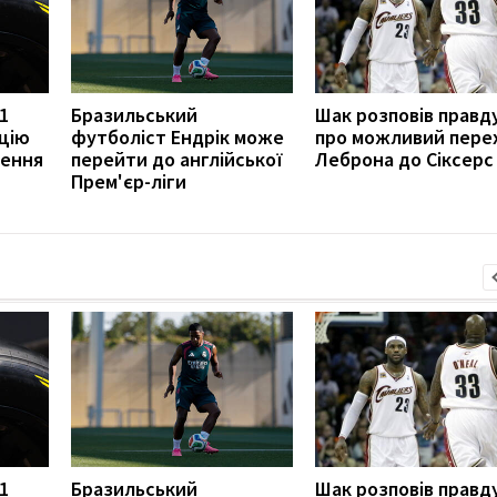
1
Бразильський
Шак розповів правд
цію
футболіст Ендрік може
про можливий пере
ження
перейти до англійської
Леброна до Сіксерс
Прем'єр-ліги
1
Бразильський
Шак розповів правд