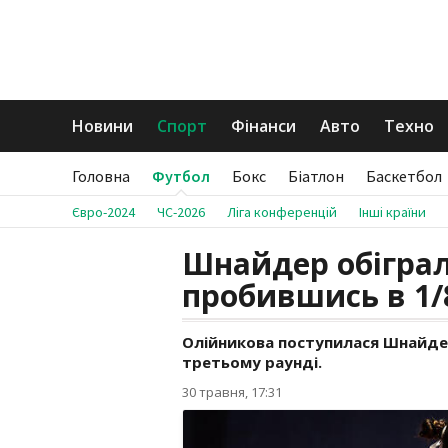
Новини
Спорт
Фінанси
Авто
Техно
Головна
Футбол
Бокс
Біатлон
Баскетбол
Євро-2024
ЧС-2026
Ліга конференцій
Інші країни
Шнайдер обіграл
пробившись в 1/
Олійникова поступилася Шнайдер
третьому раунді.
30 травня, 17:31