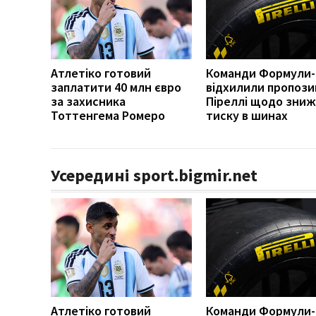
Атлетіко готовий
Команди Формули-
заплатити 40 млн євро
відхилили пропози
за захисника
Піреллі щодо зни
Тоттенгема Ромеро
тиску в шинах
Усередині sport.bigmir.net
Атлетіко готовий
Команди Формули-