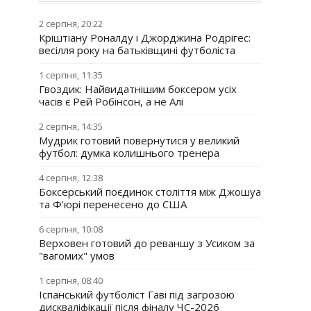
2 серпня, 20:22
Кріштіану Роналду і Джорджина Родрігес:
весілля року на батьківщині футболіста
1 серпня, 11:35
Гвоздик: Найвидатнішим боксером усіх
часів є Рей Робінсон, а не Алі
2 серпня, 14:35
Мудрик готовий повернутися у великий
футбол: думка колишнього тренера
4 серпня, 12:38
Боксерський поєдинок століття між Джошуа
та Ф'юрі перенесено до США
6 серпня, 10:08
Верховен готовий до реваншу з Усиком за
"вагомих" умов
1 серпня, 08:40
Іспанський футболіст Гаві під загрозою
дискваліфікації після фіналу ЧС-2026