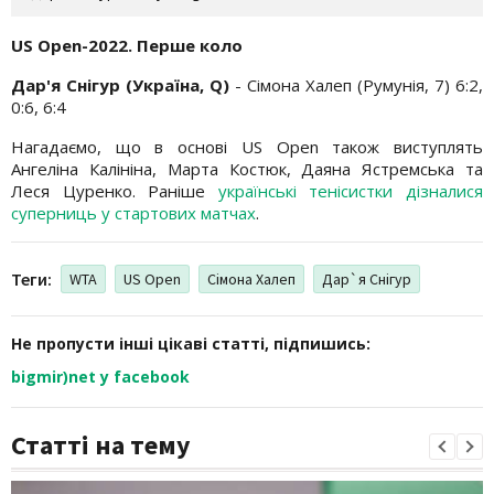
US Open-2022. Перше коло
Дар'я Снігур (Україна, Q)
- Сімона Халеп (Румунія, 7) 6:2,
0:6, 6:4
Нагадаємо, що в основі US Open також виступлять
Ангеліна Калініна, Марта Костюк, Даяна Ястремська та
Леся Цуренко. Раніше
українські тенісистки дізналися
суперниць у стартових матчах
.
Теги:
WTA
US Open
Сімона Халеп
Дар`я Снігур
Не пропусти інші цікаві статті, підпишись:
bigmir)net у facebook
Статті на тему