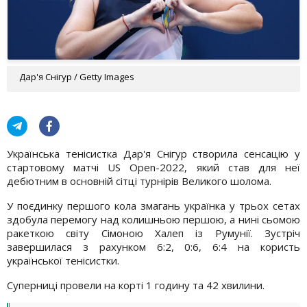
Дар'я Снігур / Getty Images
Українська тенісистка Дар'я Снігур створила сенсацію у
стартовому матчі US Open-2022, який став для неї
дебютним в основній сітці турнірів Великого шолома.
У поєдинку першого кола змагань українка у трьох сетах
здобула перемогу над колишньою першою, а нині сьомою
ракеткою світу Сімоною Халеп із Румунії. Зустріч
завершилася з рахунком 6:2, 0:6, 6:4 на користь
української тенісистки.
Суперниці провели на корті 1 годину та 42 хвилини.