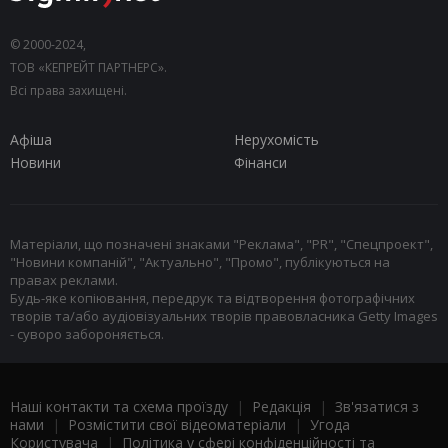
© 2000-2024,
ТОВ «КЕПРЕЙТ ПАРТНЕРС».
Всі права захищені.
Афіша
Нерухомість
Новини
Фінанси
Матеріали, що позначені знаками "Реклама", "PR", "Спецпроект",
"Новини компаній", "Актуально", "Промо", публікуються на
правах реклами.
Будь-яке копіювання, передрук та відтворення фотографічних
творів та/або аудіовізуальних творів правовласника Getty Images
- суворо забороняється.
Наші контакти та схема проїзду
|
Редакція
|
Зв'язатися з
нами
|
Розмістити свої відеоматеріали
|
Угода
Користувача
|
Політика у сфері конфіденційності та