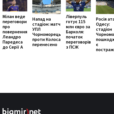
Мілан веде
Ліверпуль
Напад на
Росія ат
переговори
готує 115
стадіон: матч
Одесу:
про
млн євро за
УПЛ
стадіон
повернення
Барколя:
Чорноморець
Чорном
Леандро
початок
проти Колоса
пошкод
Паредеса
переговорів
перенесено
є
до Серії А
з ПСЖ
постраж