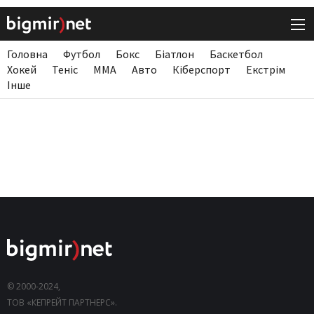
Головна
Футбол
Бокс
Біатлон
Баскетбол
Хокей
Теніс
ММА
Авто
Кіберспорт
Екстрім
Інше
© 2000-2024,
ТОВ «КЕПРЕЙТ ПАРТНЕРС».