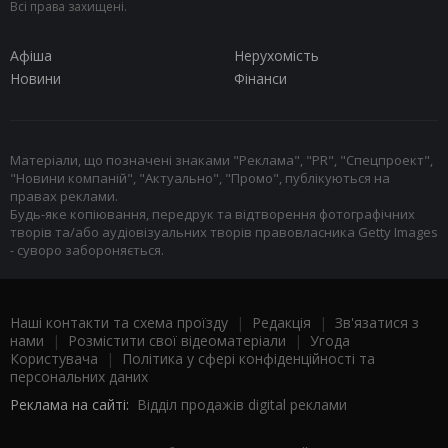
Всі права захищені.
Афіша
Нерухомість
Новини
Фінанси
Матеріали, що позначені знаками "Реклама", "PR", "Спецпроект",
"Новини компаній", "Актуально", "Промо", публікуються на
правах реклами.
Будь-яке копіювання, передрук та відтворення фотографічних
творів та/або аудіовізуальних творів правовласника Getty Images
- суворо забороняється.
Наші контакти та схема проїзду
|
Редакція
|
Зв'язатися з
нами
|
Розмістити свої відеоматеріали
|
Угода
Користувача
|
Політика у сфері конфіденційності та
персональних даних
Реклама на сайті:
Відділ продажів digital реклами