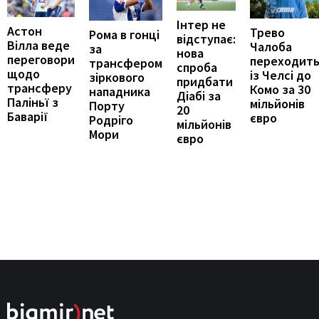
Інтер не
Астон
Трево
Рома в гонці
відступає:
Вілла веде
Чалоба
за
нова
переговори
переходит
трансфером
спроба
щодо
із Челсі до
зіркового
придбати
трансферу
Комо за 30
нападника
Діабі за
Паліньї з
мільйонів
Порту
20
Баварії
євро
Родріго
мільйонів
Мори
євро