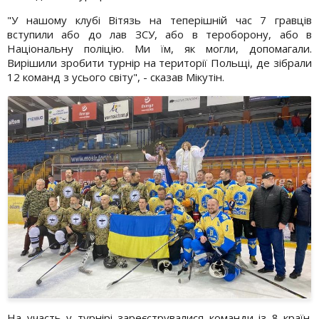
"У нашому клубі Вітязь на теперішній час 7 гравців
вступили або до лав ЗСУ, або в тероборону, або в
Національну поліцію. Ми їм, як могли, допомагали.
Вирішили зробити турнір на території Польщі, де зібрали
12 команд з усього світу", - сказав Мікутін.
На участь у турнірі зареєструвалися команди із 8 країн.