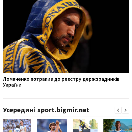
Ломаченко потрапив до реєстру держзрадників
України
Усередині sport.bigmir.net