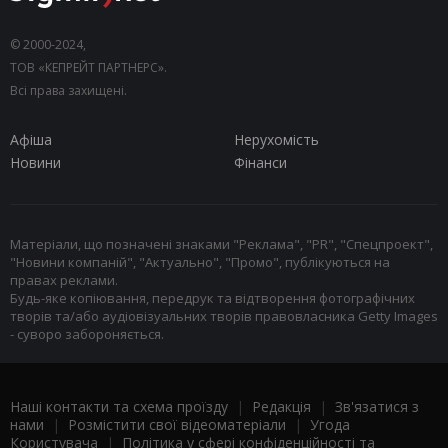
© 2000-2024,
ТОВ «КЕПРЕЙТ ПАРТНЕРС».
Всі права захищені.
Афіша
Нерухомість
Новини
Фінанси
Матеріали, що позначені знаками "Реклама", "PR", "Спецпроект",
"Новини компаній", "Актуально", "Промо", публікуються на
правах реклами.
Будь-яке копіювання, передрук та відтворення фотографічних
творів та/або аудіовізуальних творів правовласника Getty Images
- суворо забороняється.
Наші контакти та схема проїзду
|
Редакція
|
Зв'язатися з
нами
|
Розмістити свої відеоматеріали
|
Угода
Користувача
|
Політика у сфері конфіденційності та