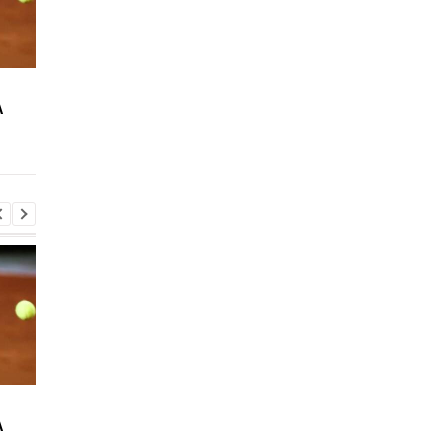
Повернення Мудрика в
Джозеф Паркер:
A
Челсі: Алонсо радіє
скасування
захопленню і підтримці
дискваліфікації і
повернення на ринг
Повернення Мудрика в
Джозеф Паркер:
A
Челсі: Алонсо радіє
скасування
захопленню і підтримці
дискваліфікації і