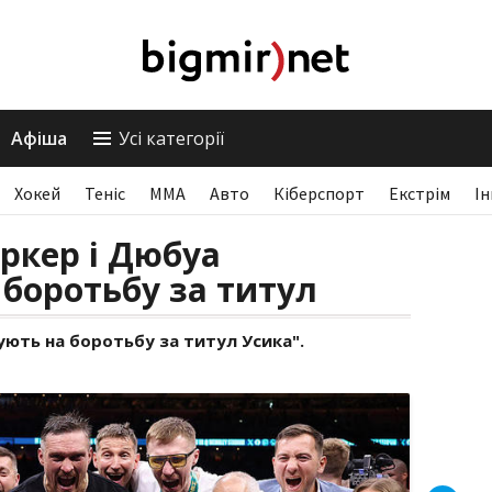
Афіша
Усі категорії
Хокей
Теніс
ММА
Авто
Кіберспорт
Екстрім
І
аркер і Дюбуа
 боротьбу за титул
ують на боротьбу за титул Усика".