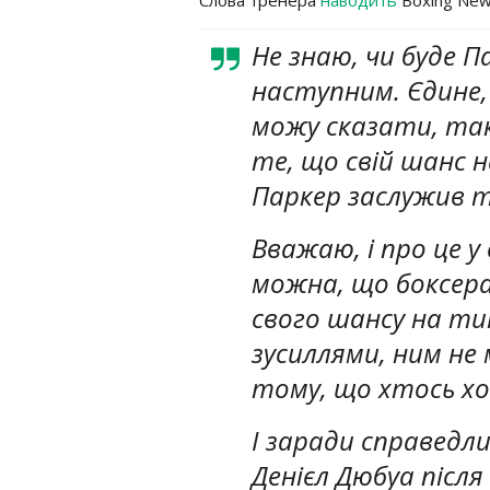
Не знаю, чи буде П
наступним. Єдине
можу сказати, так
те, що свій шанс
Паркер заслужив 
Вважаю, і про це у 
можна, що боксер
свого шансу на ти
зусиллями, ним не
тому, що хтось хо
І заради справедл
Денієл Дюбуа після