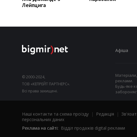
Лейпцига
Афіша
Матеріали,
© 2000-2024,
реклами.
ТОВ «КЕПРЕЙТ ПАРТНЕРС».
Будь-яке к
Всі права захищені.
забороняєт
Наші контакти та схема проїзду
|
Редакція
|
Зв'язат
персональних даних
Реклама на сайті:
Відділ продажів digital реклами