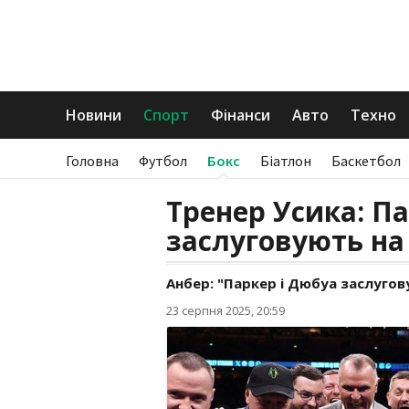
Новини
Спорт
Фінанси
Авто
Техно
Головна
Футбол
Бокс
Біатлон
Баскетбол
Тренер Усика: П
заслуговують на
Анбер: "Паркер і Дюбуа заслугов
23 серпня 2025, 20:59