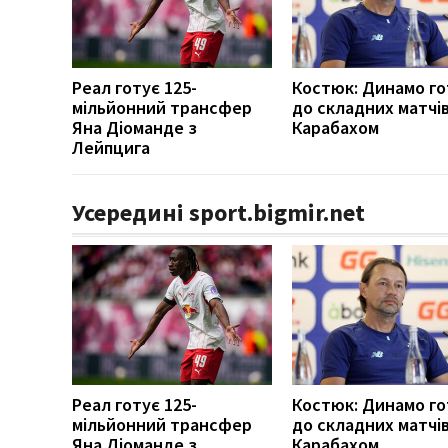
Реал готує 125-
Костюк: Динамо г
мільйонний трансфер
до складних матчів
Яна Діоманде з
Карабахом
Лейпцига
Усередині sport.bigmir.net
Реал готує 125-
Костюк: Динамо г
мільйонний трансфер
до складних матчів
Яна Діоманде з
Карабахом