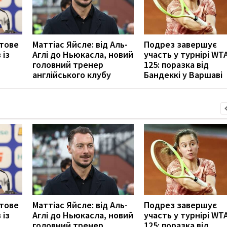
отове
Маттіас Яйсле: від Аль-
Подрез завершує
 із
Аглі до Ньюкасла, новий
участь у турнірі WT
головний тренер
125: поразка від
англійського клубу
Бандеккі у Варшаві
отове
Маттіас Яйсле: від Аль-
Подрез завершує
 із
Аглі до Ньюкасла, новий
участь у турнірі WT
головний тренер
125: поразка від