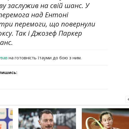
у заслужив на свій шанс. У
 перемога над Ентоні
три перемоги, що повернули
ксу. Так і Джозеф Паркер
анс.
ував
на готовність Ітауми до бою з ним.
дпишись: