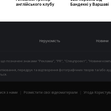
англійського клубу
Бандеккі у Варшаві
Нерухомість
Новини
 що позначені знаками "Реклама", "PR", "Спецпроект", "Новини компа
опіювання, передрук та відтворення фотографічних творів та/або ауд
ься.
ися з нами
|
Розмістити свої відеоматеріали
|
Угода Користув