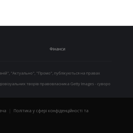
повернення на ринг
Фінанси
ній", "Актуально", "Промо", публікуються на правах
іовізуальних творів правовласника Getty Images - суворо
ача
|
Політика у сфері конфіденційності та