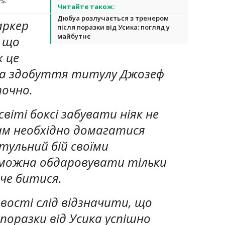
Читайте також:
Дюбуа розлучається з тренером
аркер
після поразки від Усика: погляд у
майбутнє
, що
 це
 на здобуття титулу Джозеф
точно.
світі боксі забувати ніяк не
ам необхідно домагатися
тульний бій своїми
 можна обдаровувати тільки
че битися.
ивості слід відзначити, що
 поразки від Усика успішно