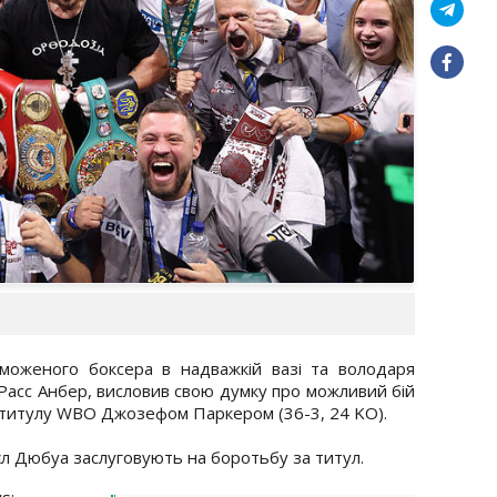
моженого боксера в надважкій вазі та володаря
Расс Анбер, висловив свою думку про можливий бій
 титулу WBO Джозефом Паркером (36-3, 24 KO).
л Дюбуа заслуговують на боротьбу за титул.
s: