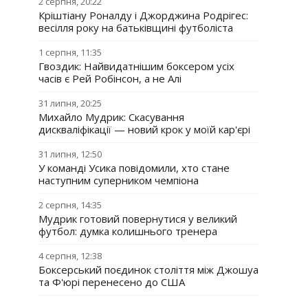
2 серпня, 20:22
Кріштіану Роналду і Джорджина Родрігес:
весілля року на батьківщині футболіста
1 серпня, 11:35
Гвоздик: Найвидатнішим боксером усіх
часів є Рей Робінсон, а не Алі
31 липня, 20:25
Михайло Мудрик: Скасування
дискваліфікації — новий крок у моїй кар'єрі
31 липня, 12:50
У команді Усика повідомили, хто стане
наступним суперником чемпіона
2 серпня, 14:35
Мудрик готовий повернутися у великий
футбол: думка колишнього тренера
4 серпня, 12:38
Боксерський поєдинок століття між Джошуа
та Ф'юрі перенесено до США