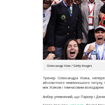
Олександр Усик / Getty Images
Тренер Олександра Усика, непере
абсолютного чемпіонського титулу, 
між Усиком і тимчасовим володарем
Анбер упевнений, що Паркер і Деніє
Слова тренера
наводить
Boxing New