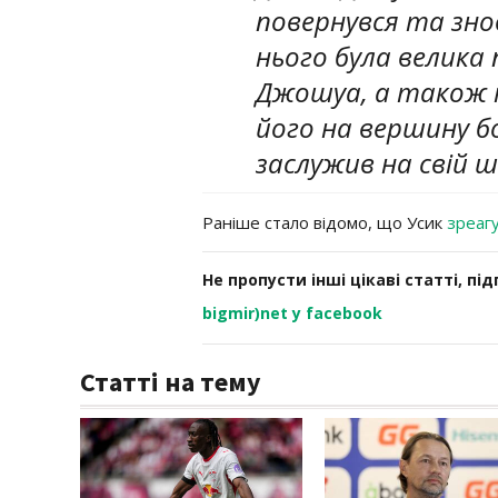
повернувся та знов
нього була велика
Джошуа, а також 
його на вершину бо
заслужив на свій ш
Раніше стало відомо, що Усик
зреаг
Не пропусти інші цікаві статті, пі
bigmir)net у facebook
Статті на тему