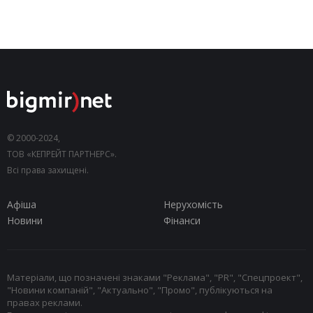
© 2000-2024,
ТОВ «КЕПРЕЙТ ПАРТНЕРС».
Всі права захищені.
Афіша
Нерухомість
Новини
Фінанси
Матеріали, що позначені знаками "Реклама", "PR", "Спецпроект",
"Новини компаній", "Актуально", "Промо", публікуються на
правах реклами.