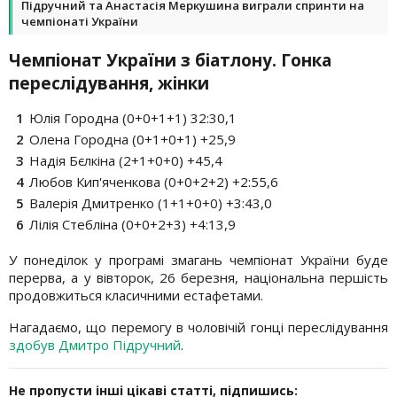
Підручний та Анастасія Меркушина виграли спринти на
чемпіонаті України
Чемпіонат України з біатлону. Гонка
переслідування, жінки
Юлія Городна (0+0+1+1) 32:30,1
Олена Городна (0+1+0+1) +25,9
Надія Бєлкіна (2+1+0+0) +45,4
Любов Кип'яченкова (0+0+2+2) +2:55,6
Валерія Дмитренко (1+1+0+0) +3:43,0
Лілія Стебліна (0+0+2+3) +4:13,9
У понеділок у програмі змагань чемпіонат України буде
перерва, а у вівторок, 26 березня, національна першість
продовжиться класичними естафетами.
Нагадаємо, що перемогу в чоловічій гонці переслідування
здобув Дмитро Підручний
.
Не пропусти інші цікаві статті, підпишись: