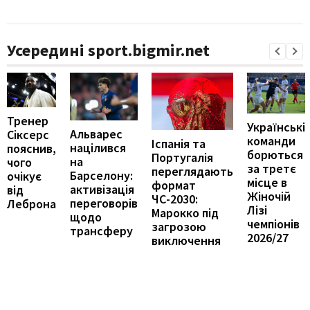
Усередині sport.bigmir.net
Тренер
Українські
Альварес
Сіксерс
команди
Іспанія та
націлився
пояснив,
борються
Португалія
на
чого
за третє
переглядають
Барселону:
очікує
місце в
формат
активізація
від
Жіночій
ЧС-2030:
переговорів
Леброна
Лізі
Марокко під
щодо
чемпіонів
загрозою
трансферу
2026/27
виключення