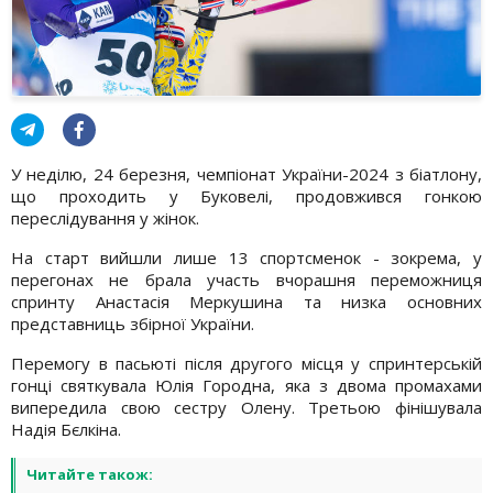
У неділю, 24 березня, чемпіонат України-2024 з біатлону,
що проходить у Буковелі, продовжився гонкою
переслідування у жінок.
На старт вийшли лише 13 спортсменок - зокрема, у
перегонах не брала участь вчорашня переможниця
спринту Анастасія Меркушина та низка основних
представниць збірної України.
Перемогу в пасьюті після другого місця у спринтерській
гонці святкувала Юлія Городна, яка з двома промахами
випередила свою сестру Олену. Третьою фінішувала
Надія Бєлкіна.
Читайте також: