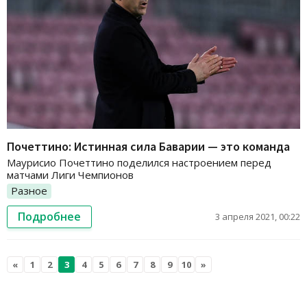
Почеттино: Истинная сила Баварии — это команда
Маурисио Почеттино поделился настроением перед
матчами Лиги Чемпионов
Разное
Подробнее
3 апреля 2021, 00:22
«
1
2
3
4
5
6
7
8
9
10
»