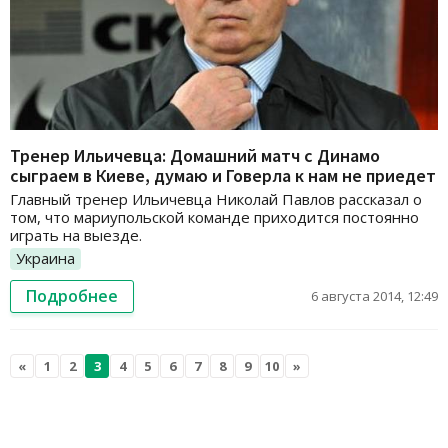
Тренер Ильичевца: Домашний матч с Динамо
сыграем в Киеве, думаю и Говерла к нам не приедет
Главный тренер Ильичевца Николай Павлов рассказал о
том, что мариупольской команде приходится постоянно
играть на выезде.
Украина
Подробнее
6 августа 2014, 12:49
«
1
2
3
4
5
6
7
8
9
10
»