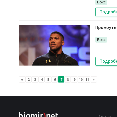
Бокс
Подроб
Промоуте
Бокс
Подроб
«
2
3
4
5
6
7
8
9
10
11
»
Афиша