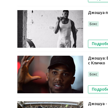
Джошуа п
Бокс
Подроб
Джошуа: В
с Кличко
Бокс
Подроб
Джошуа - 