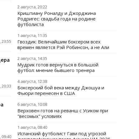
2 августа, 20:22
Криштиану Роналду и Джорджина
Родригес: свадьба года на родине
футболиста
1 августа, 11:35
 23:55
Гвоздик: Величайшим боксером всех
времен является Рэй Робинсон, а не Али
2 августа, 14:35
дера
Мудрик готов вернуться в большой
футбол: мнение бывшего тренера
4 августа, 12:38
 20:33
Боксерский бой века между Джошуа и
Фьюри перенесен в США
ра
6 августа, 10:08
Верховен готов на реванш с Усиком при
"весомых" условиях
1 августа, 08:40
Испанский футболист Гави под угрозой
 09:40