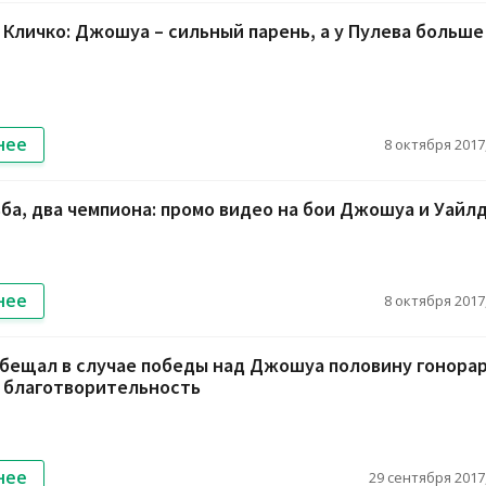
Кличко: Джошуа – сильный парень, а у Пулева больше
нее
8 октября 2017,
ба, два чемпиона: промо видео на бои Джошуа и Уайл
нее
8 октября 2017,
бещал в случае победы над Джошуа половину гонора
а благотворительность
нее
29 сентября 2017,