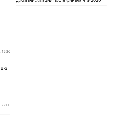
дисквалификации после финала ЧМ-2026
 19:36
бою
 22:00