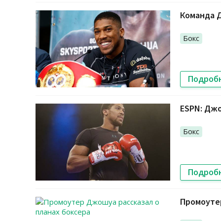
Команда Д
Бокс
Подроб
ESPN: Джо
Бокс
Подроб
Промоутер