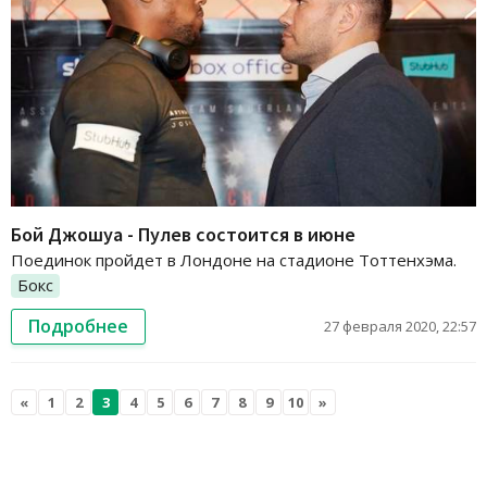
Бой Джошуа - Пулев состоится в июне
Поединок пройдет в Лондоне на стадионе Тоттенхэма.
Бокс
Подробнее
27 февраля 2020, 22:57
«
1
2
3
4
5
6
7
8
9
10
»