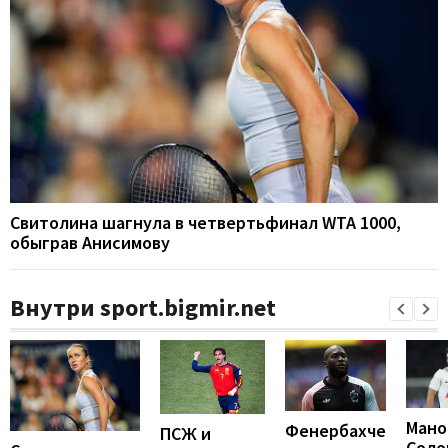
Свитолина шагнула в четвертьфинал WTA 1000,
обыграв Анисимову
Внутри sport.bigmir.net
Мано
Фенербахче
ПСЖ и
Соло