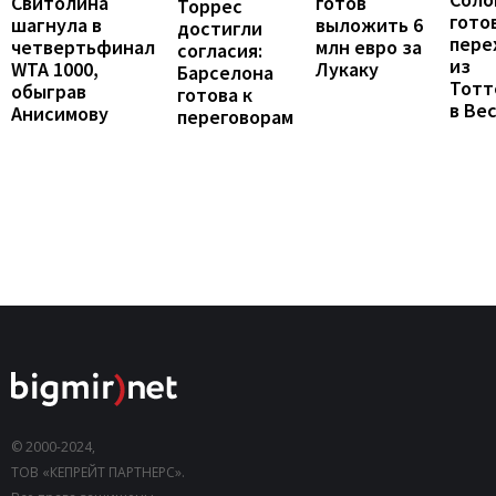
готов
Свитолина
Торрес
гото
выложить 6
шагнула в
достигли
пере
млн евро за
четвертьфинал
согласия:
из
Лукаку
WTA 1000,
Барселона
Тотт
обыграв
готова к
в Ве
Анисимову
переговорам
© 2000-2024,
ТОВ «КЕПРЕЙТ ПАРТНЕРС».