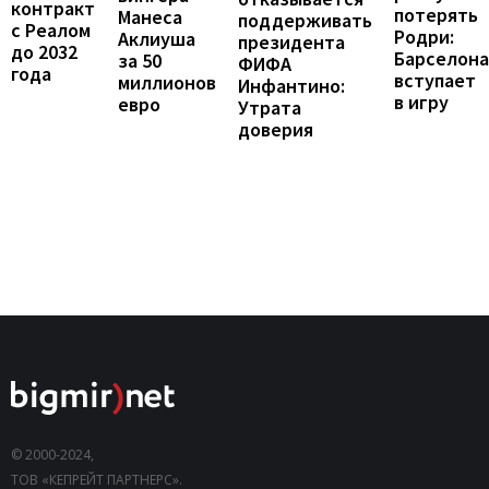
контракт
потерять
Манеса
поддерживать
с Реалом
Родри:
Аклиуша
президента
до 2032
Барселона
за 50
ФИФА
года
вступает
миллионов
Инфантино:
в игру
евро
Утрата
доверия
© 2000-2024,
ТОВ «КЕПРЕЙТ ПАРТНЕРС».