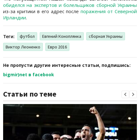
обиделся на экспертов и болельщиков сборной Украины
из-за критики в его адрес после
поражения от Северной
Ирландии
.
Теги:
футбол
Евгений Коноплянка
сборная Украины
Виктор Леоненко
Евро 2016
Не пропусти другие интересные статьи, подпишись:
bigmir)net в facebook
Статьи по теме