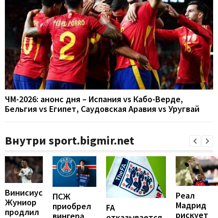
ЧМ-2026: анонс дня – Испания vs Кабо-Верде,
Бельгия vs Египет, Саудовская Аравия vs Уругвай
Внутри sport.bigmir.net
Винисиус
Реал
ПСЖ
Жуниор
Мадрид
приобрел
FA
продлил
рискует
вингера
отказывается