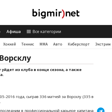
о
Афиша
Все категории
Хоккей
Теннис
ММА
Авто
Киберспорт
Экстрим
Ворсклу
уйдет из клуба в конце сезона, а также
а.
05-2016 года, сыграв 336 матчей за Ворсклу (335 в
.
последним в профессиональной карьере капитана