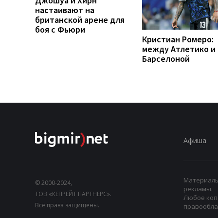
Джошуа и Хирн
настаивают на
британской арене для
боя с Фьюри
Кристиан Ромеро:
между Атлетико и
Барселоной
Афиша
Материалы,
© 2000-2024,
рекламы.
ТОВ «КЕПРЕЙТ ПАРТНЕРС».
Любое коп
Все права защищены.
правооблад