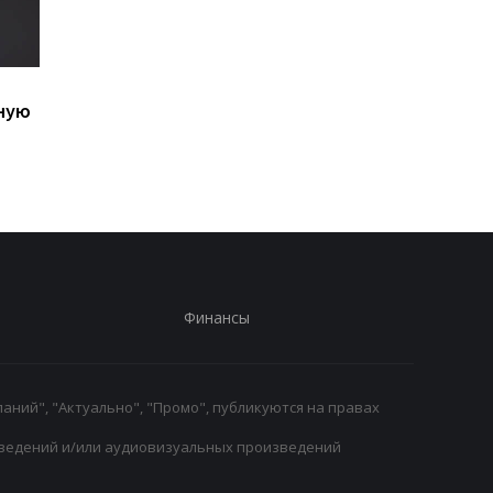
Ушел из жизни Хорхе
Свитолина шагнула 
ную
Месси, отец Лионеля
четвертьфинал WTA
Месси
1000, обыграв
Анисимову
Финансы
аний", "Актуально", "Промо", публикуются на правах
ведений и/или аудиовизуальных произведений