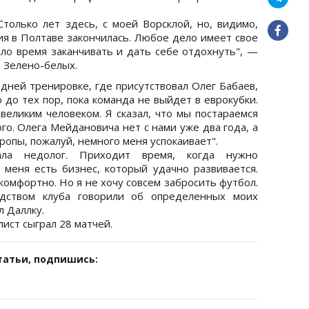
Столько лет здесь, с моей Ворсклой, но, видимо,
сия в Полтаве закончилась. Любое дело имеет свое
шло время заканчивать и дать себе отдохнуть", —
 Зелено-белых.
едней тренировке, где присутствовал Олег Бабаев,
ю до тех пор, пока команда не выйдет в еврокубки.
великим человеком. Я сказал, что мы постараемся
го. Олега Мейдановича нет с нами уже два года, а
ропы, пожалуй, немного меня успокаивает".
нала недолог. Приходит время, когда нужно
у меня есть бизнес, который удачно развивается.
комфортно. Но я не хочу совсем забросить футбол.
дством клуба говорили об определенных моих
л Даллку.
ист сыграл 28 матчей.
татьи, подпишись: