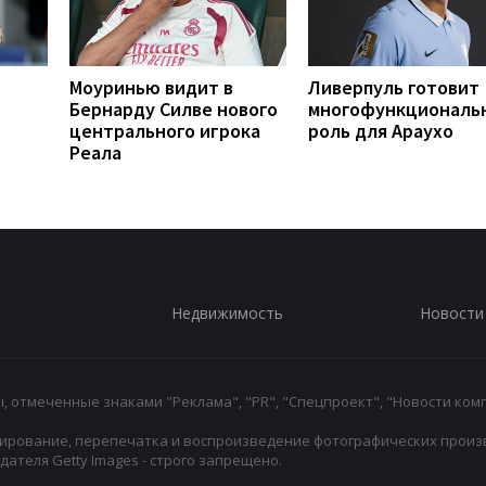
Моуринью видит в
Ливерпуль готовит
Бернарду Силве нового
многофункциональ
центрального игрока
роль для Араухо
Реала
Недвижимость
Новости
 отмеченные знаками "Реклама", "PR", "Спецпроект", "Новости комп
ирование, перепечатка и воспроизведение фотографических произ
ателя Getty Images - строго запрещено.