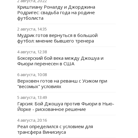
2 августа, 20:22
Криштиану Роналду и Джорджина
Родригес: свадьба года на родине
футболиста
2 августа, 14:35
Мудрик готов вернуться в большой
футбол: мнение бывшего тренера
4 августа, 12:38
Боксерский бой века между Джошуа и
Фьюри перенесен в США
6 августа, 10:08
Верховен готов на реванш с Усиком при
"весомых" условиях
5 августа, 13:49
Гарсия: Бой Джошуа против Фьюри в Нью-
Йорке - рискованное решение
4 августа, 20:16
Реал определился с условием для
трансфера Винисиуса