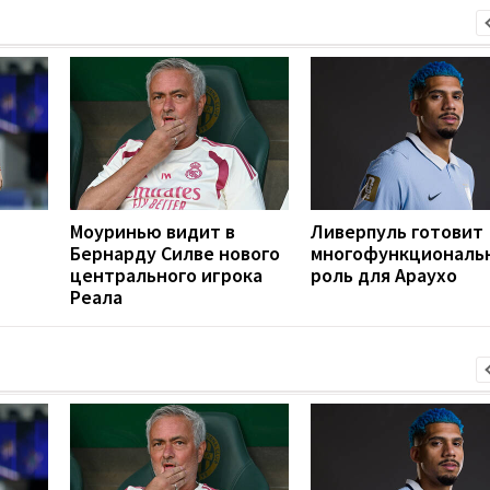
Моуринью видит в
Ливерпуль готовит
Бернарду Силве нового
многофункциональ
центрального игрока
роль для Араухо
Реала