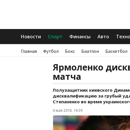
Новости
Спорт
Финансы
Авто
Техн
Главная
Футбол
Бокс
Биатлон
Баскетбол
Ярмоленко диск
матча
Полузащитник киевского Динам
дисквалификацию за грубый уда
Степаненко во время украинског
6 мая 2016, 14:39