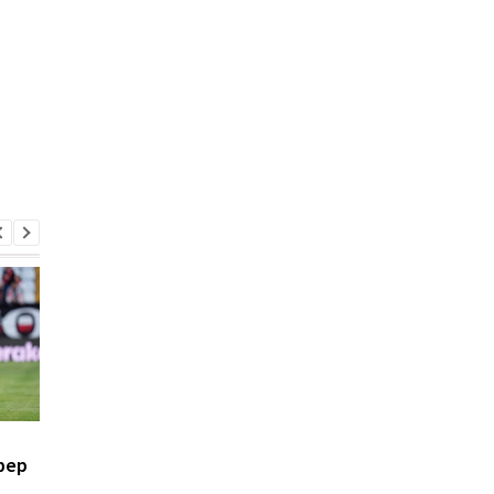
Духовная стойкость и
Свитолина разгроми
фер
командная игра: Костюк
Потапову, пробившис
- о победе Динамо над
1/8 финала WTA в