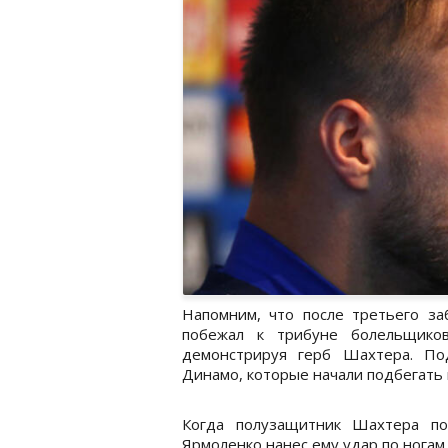
Напомним, что после третьего за
побежал к трибуне болельщико
демонстрируя герб Шахтера. По
Динамо, которые начали подбегать 
Когда полузащитник Шахтера по
Ярмоленко нанес ему удар по ногам,