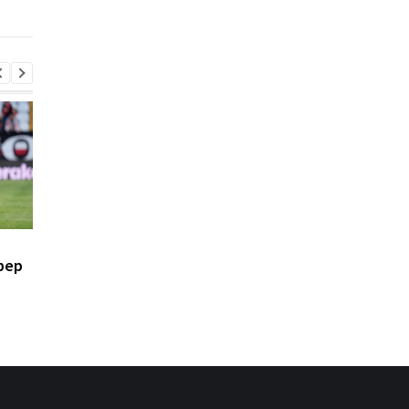
Карабахом
Торонто
Духовная стойкость и
Свитолина разгроми
фер
командная игра: Костюк
Потапову, пробившис
- о победе Динамо над
1/8 финала WTA в
Карабахом
Торонто