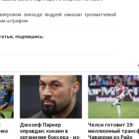
еигровом эпизоде Андрей наказан трехматчевой
ным штрафом.
татьи, подпишись:
:
Джозеф Паркер
Челси готовит 19-
нко
оправдан: кокаин в
миллионный транс
организме боксера - из-
Чаваррии из Райо