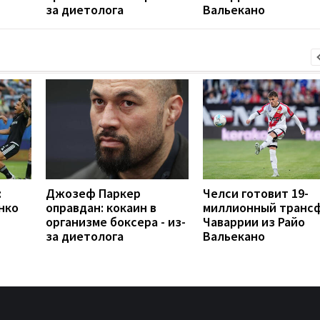
за диетолога
Вальекано
:
Джозеф Паркер
Челси готовит 19-
нко
оправдан: кокаин в
миллионный транс
организме боксера - из-
Чаваррии из Райо
за диетолога
Вальекано