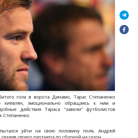
битого гола в ворота Динамо, Тарас Степаненко
в киевлян, эмоционально обращаясь к ним и
добные действия Тараса "завели" футболистов
к Степаненко.
пытался уйти на свою половину поля, Андрей
 свалив своего партнера по сборной на газон.