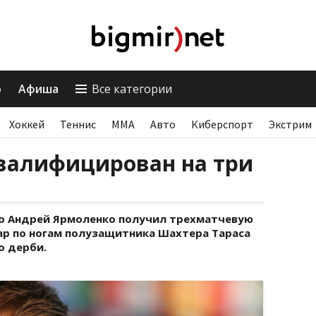
о
Афиша
Все категории
Хоккей
Теннис
ММА
Авто
Киберспорт
Экстрим
валифицирован на три
о Андрей Ярмоленко получил трехматчевую
р по ногам полузащитника Шахтера Тараса
о дерби.