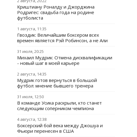
2 августа, 20:22
Криштиану Роналду и Джорджина
Родригес: свадьба года на родине
футболиста
1 августа, 11:35
Гвоздик: Величайшим боксером всех
времен является Рэй Робинсон, а не Али
31 июля, 20:25
Михаил Мудрик: Отмена дисквалификации
- новый шаг в моей карьере
2 августа, 14:35
Мудрик готов вернуться в большой
футбол: мнение бывшего тренера
31 июля, 12:50
В команде Усика раскрыли, кто станет
следующим соперником чемпиона
4 августа, 12:38
Боксерский бой века между Джошуа и
Фьюри перенесен в США