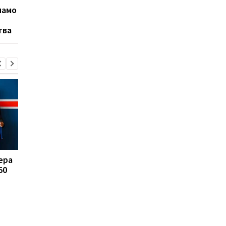
намо
Бухарест в матче
ПСЖ
гандбольной Лиги
тва
чемпионов
ера
FA отказывается
Реал Мадрид рискуе
50
поддерживать
потерять Родри:
президента ФИФА
Барселона вступает 
Инфантино: Утрата
игру
доверия