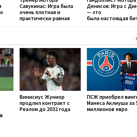
м
Савукинас: Игра была
Денисов: Игра с Ди
го
очень плотная и
— это
практически равная
была настоящая би
Винисиус Жуниор
ПСЖ приобрел винг
продлил контракт с
Манеса Аклиуша за 
Реалом до 2032 года
миллионов евро
в