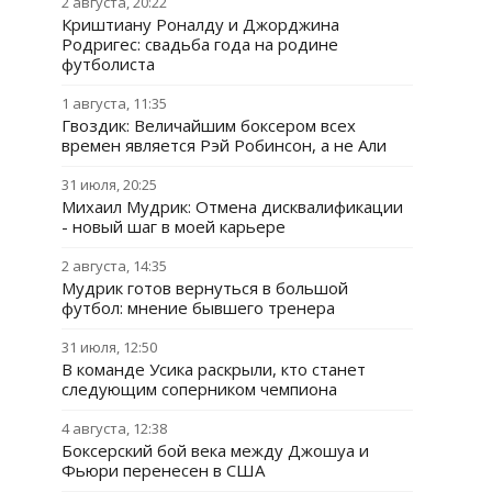
2 августа, 20:22
Криштиану Роналду и Джорджина
Родригес: свадьба года на родине
футболиста
1 августа, 11:35
Гвоздик: Величайшим боксером всех
времен является Рэй Робинсон, а не Али
31 июля, 20:25
Михаил Мудрик: Отмена дисквалификации
- новый шаг в моей карьере
2 августа, 14:35
Мудрик готов вернуться в большой
футбол: мнение бывшего тренера
31 июля, 12:50
В команде Усика раскрыли, кто станет
следующим соперником чемпиона
4 августа, 12:38
Боксерский бой века между Джошуа и
Фьюри перенесен в США