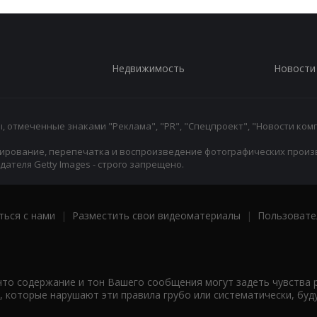
Недвижимость
Новости
 отмеченные знаками "Реклама", "PR", "Спецпроект", "Новости комп
ирование, перепечатка и воспроизведение фотографических произ
ателя Getty Images - строго запрещено.
ться с нами
|
Разместить свои видеоматериалы
|
Пользовате
что содержание и тон Вашего сообщения могут задеть чувства 
 которые нарушают эти правила грубо или систематически, буд