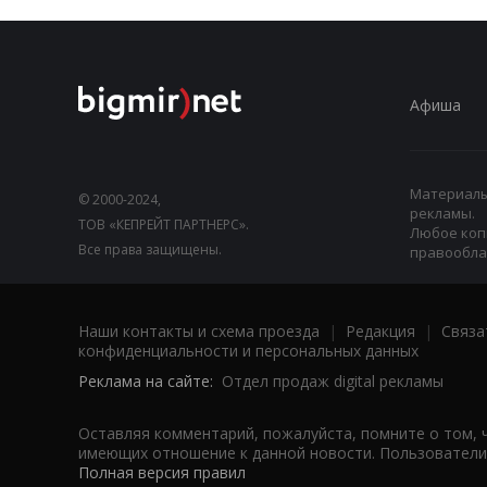
Афиша
Материалы,
© 2000-2024,
рекламы.
ТОВ «КЕПРЕЙТ ПАРТНЕРС».
Любое коп
Все права защищены.
правооблад
Наши контакты и схема проезда
|
Редакция
|
Связа
конфиденциальности и персональных данных
Реклама на сайте:
Отдел продаж digital рекламы
Оставляя комментарий, пожалуйста, помните о том, 
имеющих отношение к данной новости. Пользователи,
Полная версия правил