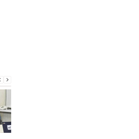
Мотор дожал Динамо
Мотор в гостях усту