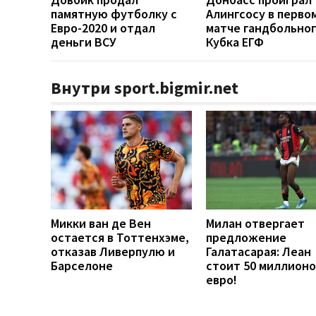
памятную футболку с
Алингсосу в перво
Евро-2020 и отдал
матче гандбольно
деньги ВСУ
Кубка ЕГФ
Внутри sport.bigmir.net
Микки ван де Вен
Милан отвергает
остается в Тоттенхэме,
предложение
отказав Ливерпулю и
Галатасарая: Леан
Барселоне
стоит 50 миллионо
евро!