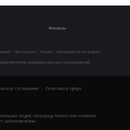
Финансы
аний", "Актуально", "Промо", публикуются на правах
ведений и/или аудиовизуальных произведений
льское Соглашение
|
Политика в сфере
реальных людей, непосредственно или косвенно
ут заблокированы.